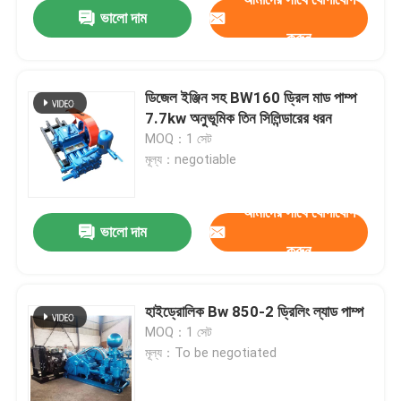
ভালো দাম
করুন
ডিজেল ইঞ্জিন সহ BW160 ড্রিল মাড পাম্প
7.7kw অনুভূমিক তিন সিলিন্ডারের ধরন
MOQ：1 সেট
মূল্য：negotiable
আমাদের সাথে যোগাযোগ
ভালো দাম
করুন
বাড়ি
হাইড্রোলিক Bw 850-2 ড্রিলিং ল্যাড পাম্প
MOQ：1 সেট
পণ্য
মূল্য：To be negotiated
আমাদের সম্পর্কে