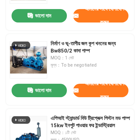
আমাদের সাথে যোগাযোগ
ভালো দাম
কারখানা ভ্রমণ
করুন
মান নিয়ন্ত্রণ
নির্মাণ ও ভূ-তাপীয় জল কূপ খননের জন্য
Bw850/2 কাদা পাম্প
খবর
MOQ：1 সেট
মূল্য：To be negotiated
মামলা
আমাদের সাথে যোগাযোগ
ভালো দাম
করুন
উদ্ধৃতির জন্য আবেদন
ড্রিল রিগ মেশিন
এপিআই স্ট্যান্ডার্ড বিউ ট্রিপ্লেক্স পিস্টন মড পাম্প
15kw ইনপুট পাওয়ার ফর ইন্ডাস্ট্রিয়াল
MOQ：১টি সেট
ওয়াটার ওয়েল ড্রিল রিগ
মূল্য：4500USD