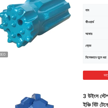
নাম
কীওয়ার্ড
আকার
থ্রেড
DEO
বিশেষভাবে তুলে ধরা
ভাল
3 উইংস স্টেপ
ইঞ্চি বিট টেন