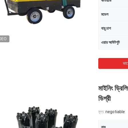
কীওয়ার্ড
মডেল
বায়ু চাপ
DEO
এয়ার আউটপুট
ভাল
মাইনিং ড্রিল
ডিগ্রী
মূল্য:
negotiable
নাম