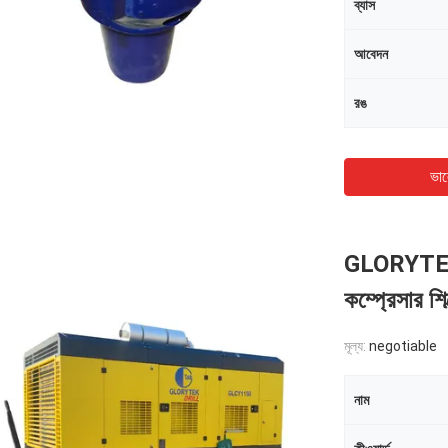
ব্যাস
আবেদন
রঙ
ভাল
GLORYTEK ড্
কম্প্রেসার শি
মূল্য:
negotiable
নাম