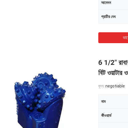
আবেদন
প্রাচীর বেধ
ভাল
6 1/2" রাবা
বিট ওয়াটার ও
মূল্য:
negotiable
নাম
কীওয়ার্ড