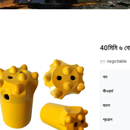
40মিমি ৬ বোত
মূল্য:
negotiable
নাম
কীওয়ার্ড
মডেল
প্রয়োগ