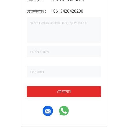
হোয়াটসঅ্যাপ :
+8613426420230
যোগাযোগ