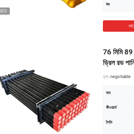
রঙ
DEO
ভাল
76 মিমি 89 
ড্রিল রড পান
মূল্য:
negotiable
নাম
কীওয়ার্ড
দৈর্ঘ্য