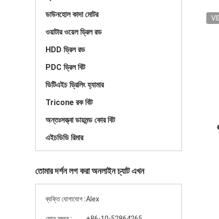
ডাউনহোল কাদা মোটর
VI
ওয়াটার ওয়েল ড্রিল রড
HDD ড্রিল রড
PDC ড্রিল বিট
ডিটিএইচ ড্রিলিং হ্যামার
Tricone রক বিট
অন্তঃসত্ত্বা ডায়মন্ড কোর বিট
এইচডিডি রিমার
তোমার দর্শন লগ করা অনলাইন চ্যাট এখন
ব্যক্তি যোগাযোগ :
Alex
ফোন নম্বর :
+86-10-52864265