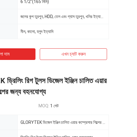
6 1/2"(165 মিমি)
জলের কূপ তুরপুন, HDD, তেল এবং গ্যাস তুরপুন, খনির ইত্যাদি।
নীল, কালো, হলুদ ইত্যাদি
ো দাম
এখন চ্যাট করুন
রিলিং রিগ টুলস ডিজেল ইঞ্জিন চালিত এয়ার
ল্পের জন্য বহনযোগ্য
MOQ:
1 সেট
GLORYTEK ডিজেল ইঞ্জিন চালিত এয়ার কম্প্রেসার শিল্পের জন্য পোর্টেবল