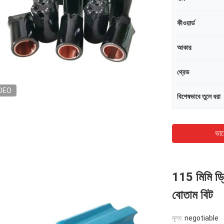
কীওয়ার্ড
আকার
থ্রেড
DEO
বিশেষভাবে তুলে ধরা
ভাল
115 মিমি ড্র
বোতাম বিট
মূল্য:
negotiable