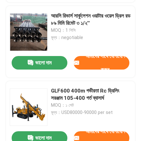
আরসি রিভার্স সার্কুলেশন ওয়াটার ওয়েল ড্রিল রড
৮৯ মিমি রিমেট ৩ ১/২''
MOQ：1 পিসি
মূল্য：negotiable
আমাদের সাথে যোগাযোগ
ভালো দাম
করুন
GLF600 400m গভীরতা Rc ড্রিলিং
সরঞ্জাম 105-400 গর্ত ব্যাসার্ধ
MOQ：১ সেট
মূল্য：USD80000-90000 per set
আমাদের সাথে যোগাযোগ
ভালো দাম