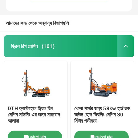
আমাদের কাছ থেকে অন্যান্য বিভাগগুলি
ড্রিল রিগ মেশিন
(101)
বাড়ি
DTH ব্লাস্টহোল ড্রিল রিগ
খোলা গর্তের জন্য 58kw হার্ড রক
মেশিন মাইনিং এর জন্য সারফেস
ডাউন হোল ড্রিলিং মেশিন 30
পণ্য
আলাদা
মিটার গভীরতা
আমাদের সম্পর্কে
ভালো দাম
ভালো দাম