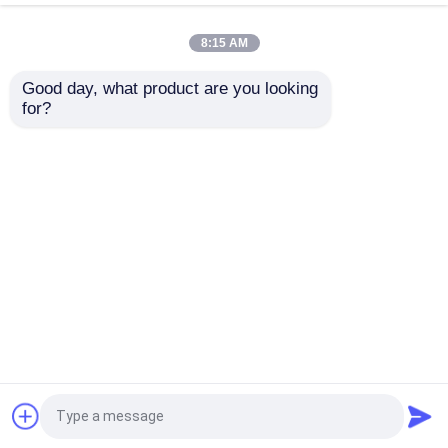
92KW ডিজেল চালিত
ড্রিলিং রিগ
8:15 AM
ভালো দাম
ভালো দাম
Good day, what product are you looking 
for?
আমাদের সাথে যোগাযোগ করুন
আমাদের সাথে যোগাযোগ করুন
আরো দেখুন
বাড়ি
আমাদের সম্পর্কে
আমাদের সাথে যোগাযোগ করুন
Desktop Site
সাইট ম্যাপ
Privacy Policy
গুণ
ড্রিল রিগ মেশিন
চীন কারখানা.Copyright © 2026
Glorytek Industry (Beijing) Co., Ltd.. All Rights
Reserved.