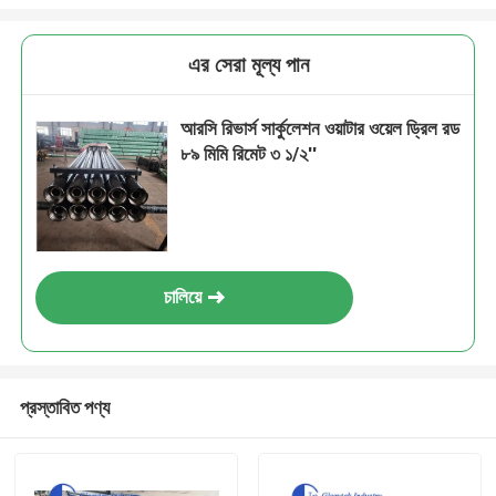
এর সেরা মূল্য পান
আরসি রিভার্স সার্কুলেশন ওয়াটার ওয়েল ড্রিল রড
৮৯ মিমি রিমেট ৩ ১/২''
চালিয়ে
প্রস্তাবিত পণ্য