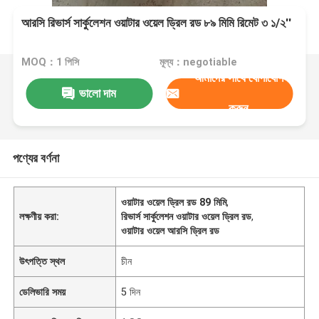
আরসি রিভার্স সার্কুলেশন ওয়াটার ওয়েল ড্রিল রড ৮৯ মিমি রিমেট ৩ ১/২''
MOQ：1 পিসি
মূল্য：negotiable
আমাদের সাথে যোগাযোগ
ভালো দাম
করুন
পণ্যের বর্ণনা
ওয়াটার ওয়েল ড্রিল রড 89 মিমি
,
লক্ষণীয় করা:
রিভার্স সার্কুলেশন ওয়াটার ওয়েল ড্রিল রড
,
ওয়াটার ওয়েল আরসি ড্রিল রড
উৎপত্তি স্থল
চীন
ডেলিভারি সময়
5 দিন