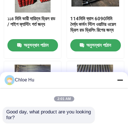
কারখানা ভ্রমণ
১১৪ মিমি ভারী দায়িত্ব ড্রিল রড
114মিমি ব্যাস 6090মিমি
/ পাইপ ব্লাস্টিং গর্ত জন্য
দৈর্ঘ্য কার্বন স্টিল ওয়াটার ওয়েল
ড্রিল রড ড্রিলিং রিগের জন্য
মান নিয়ন্ত্রণ
অনুসন্ধান পাঠান
অনুসন্ধান পাঠান
খবর
মামলা
Chloe Hu
উদ্ধৃতির জন্য আবেদন
2:01 AM
ড্রিল রিগ মেশিন
Good day, what product are you looking 
for?
কারখানা পাইকারি Borehole
114mm কার্বন স্টীল ওয়াটার
জল ভাল ড্রিল রড 114mm
ওয়েল ড্রিলিং পাইপ কালো
ওয়াটার ওয়েল ড্রিল রিগ