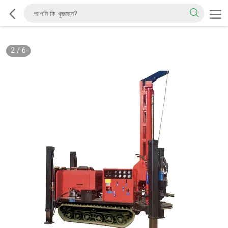
2
/
6