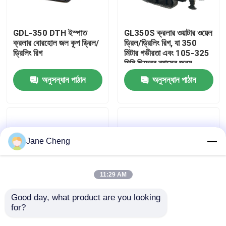
কারখানা ভ্রমণ
GDL-350 DTH ইস্পাত
GL350S ক্রলার ওয়াটার ওয়েল
ক্রলার বোরহোল জল কূপ ড্রিল/
ড্রিল/ড্রিলিং রিগ, যা 350
ড্রিলিং রিগ
মিটার গভীরতা এবং 105-325
মান নিয়ন্ত্রণ
মিমি ছিদ্রের ব্যাসের জন্য
উপযুক্ত
অনুসন্ধান পাঠান
অনুসন্ধান পাঠান
খবর
মামলা
Jane Cheng
উদ্ধৃতির জন্য আবেদন
11:29 AM
ড্রিল রিগ মেশিন
Good day, what product are you looking 
for?
350m ক্রলার টাইপ গভীর
সম্পূর্ণ হাইড্রোলিক ক্রলার টাইপ
বোরহোল জল কূপ ড্রিল/ড্রিলিং
ড্রিল/ড্রিলিং রিগ বোরহোল
ওয়াটার ওয়েল ড্রিল রিগ