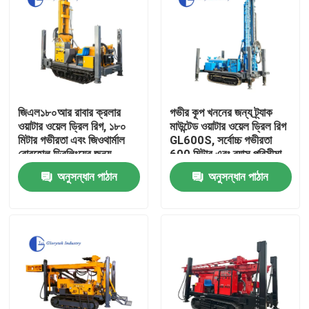
জিএল১৮০আর রাবার ক্রলার
গভীর কূপ খননের জন্য ট্র্যাক
ওয়াটার ওয়েল ড্রিল রিগ, ১৮০
মাউন্টেড ওয়াটার ওয়েল ড্রিল রিগ
মিটার গভীরতা এবং জিওথার্মাল
GL600S, সর্বোচ্চ গভীরতা
বোরহোল ড্রিলিংয়ের জন্য
600 মিটার এবং ব্যাস পরিসীমা
হাইড্রোলিক টপ ড্রাইভ সহ
105 থেকে 500 মিমি
অনুসন্ধান পাঠান
অনুসন্ধান পাঠান
বাড়ি
পণ্য
আমাদের সম্পর্কে