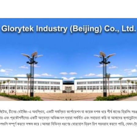
মিটেড, চীনের বেইজিং-এ অবস্থিত, একটি সমন্বিত কর্পোরেশন যা কয়েক দশক ধরে শীর্ষ মানের ড্রিলিং সরঞ্জা
 এবং প্রকৌশলীদের একটি অত্যন্ত অভিজ্ঞ দল দ্বারা সমর্থিত এবং সহায়তা করি যা আমাদের ক্লায়েন্টদের ক
্পগুলি সম্পূর্ণ করতে সক্ষম করে।আমরা বিভিন্ন ধরণের বোরহোল ড্রিল রিগ সরবরাহ করতে পারি, যেমন ট্রে