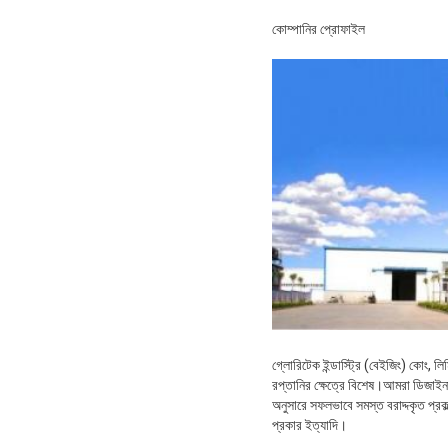
কোম্পানির প্রোফাইল
গ্লোরিটেক ইন্ডাস্ট্রি (বেইজিং) কোং, লি
রপ্তানির ক্ষেত্রে বিশেষ।আমরা ডিজাইনার
অনুসারে সফলভাবে সমস্ত বরাদ্দকৃত প্রকল
প্রকার ইত্যাদি।