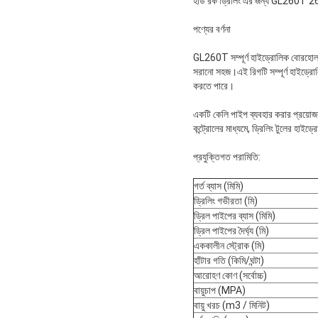
হার্ড রক ড্রিলিং এর জন্য GL260T 260m
পণ্যের বর্ণনা
GL260T সম্পূর্ণ হাইড্রোলিক বোরহোল ড্
সরানো সহজ।এই রিগটি সম্পূর্ণ হাইড্রোলিক
করতে পারে।
একটি কেলি পাইপ ব্যবহার করার প্রয়োজন 
কন্ট্রোলের মাধ্যমে, ড্রিলিং টুলের হাইড
প্রযুক্তিগত পরামিতি:
গর্ত ব্যাস (মিমি)
ড্রিলিং গভীরতা (মি)
ড্রিল পাইপের ব্যাস (মিমি)
ড্রিল পাইপের দৈর্ঘ্য (মি)
এককালীন স্ট্রোক (মি)
হাঁটার গতি (কিমি/ঘন্টা)
আরোহণ কোণ (সর্বোচ্চ)
বায়ুচাপ (MPA)
বায়ু খরচ (m3 / মিনিট)