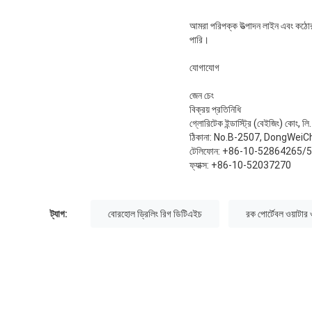
আমরা পরিপক্ক উত্পাদন লাইন এবং কঠোর মা
পারি।
যোগাযোগ
জেন চেং
বিক্রয় প্রতিনিধি
গ্লোরিটেক ইন্ডাস্ট্রি (বেইজিং) কোং, লি.
ঠিকানা: No.B-2507, DongWeiC
টেলিফোন: +86-10-52864265/
ফ্যাক্স: +86-10-52037270
ট্যাগ:
বোরহোল ড্রিলিং রিগ ডিটিএইচ
রক পোর্টেবল ওয়াটার 