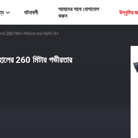
আমাদের সাথে যোগাযোগ
্য
ঘটনাবলী
উদ্ধৃতির 
করুন
হোলের 260 মিটার গভীরতার জন্য ড্রিলিং রিগ
োরহোলের 260 মিটার গভীরতার