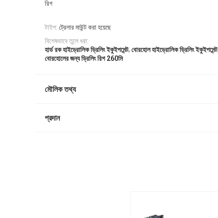
রিগ
টাইপ:
ট্রেলার মাউন্ট করা হয়েছে
বিশেষভাবে তুলে ধরা:
,
হার্ড রক হাইড্রোলিক ড্রিলিং ইকুইপমেন্ট
বোরহোল হাইড্রোলিক ড্রিলিং ইকুইপমেন্ট
বোরহোলের জন্য ড্রিলিং রিগ 260মি
মৌলিক তথ্য
প্রদান