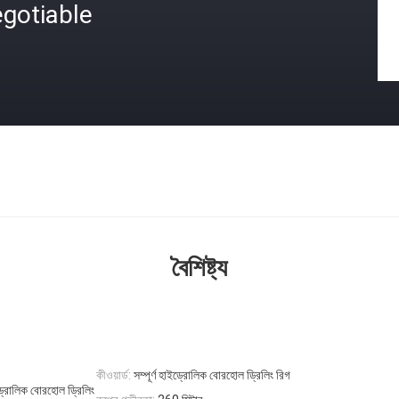
gotiable
বৈশিষ্ট্য
কীওয়ার্ড:
সম্পূর্ণ হাইড্রোলিক বোরহোল ড্রিলিং রিগ
ড্রোলিক বোরহোল ড্রিলিং