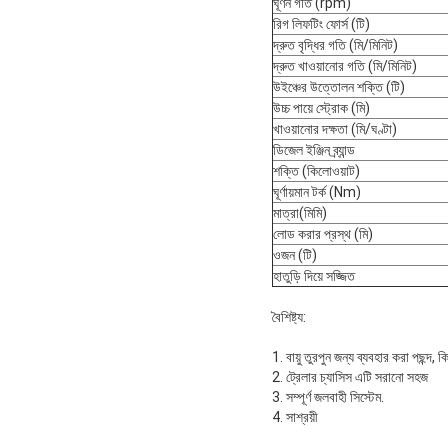
ঘূর্ণন গতি (rpm)
রিগ লিফটিং ফোর্স (টি)
দ্রুত বৃদ্ধির গতি (মি/মিনিট)
দ্রুত খাওয়ানোর গতি (মি/মিনিট)
উইঞ্চের উত্তোলন শক্তি (টি)
উচ্চ পায়ে স্ট্রোক (মি)
খাওয়ানোর দক্ষতা (মি/ঘণ্টা)
ডিজেল ইঞ্জিন ব্র্যান্ড
শক্তি (কিলোওয়াট)
ঘূর্ণায়মান টর্ক (Nm)
মাত্রা(মিমি)
লোড করার প্রস্থ (মি)
ওজন (টি)
হাতুড়ি দিয়ে সজ্জিত
বৈশিষ্ট্য:
1. বায়ু তুরপুন জন্য ব্যবহার করা পছন্দ, 
2. ট্রেলার চ্যাসিস এটি সরানো সহজ
3. সম্পূর্ণ জলবাহী সিস্টেম.
4. সাশ্রয়ী