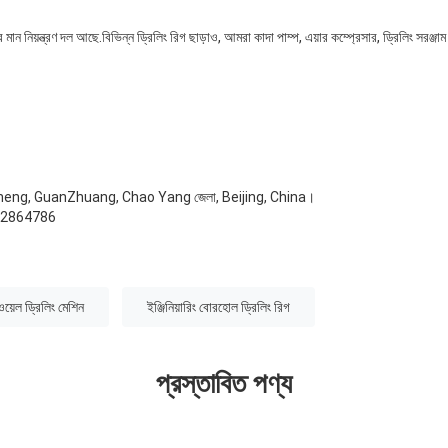
ন নিয়ন্ত্রণ দল আছে.বিভিন্ন ড্রিলিং রিগ ছাড়াও, আমরা কাদা পাম্প, এয়ার কম্প্রেসার, ড্রিলিং সরঞ্জা
heng, GuanZhuang, Chao Yang জেলা, Beijing, China।
52864786
ওয়েল ড্রিলিং মেশিন
ইঞ্জিনিয়ারিং বোরহোল ড্রিলিং রিগ
প্রস্তাবিত পণ্য