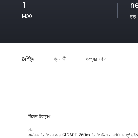
1
ne
MOQ
মূল্য
বৈশিষ্ট্য
গ্যালারী
পণ্যের বর্ণনা
বিশেষ উল্লেখ
নাম:
হার্ড রক ড্রিলিং এর জন্য GL260T 260m ড্রিলিং ট্রেলার চ্যাসিস সম্পূর্ণ হাই