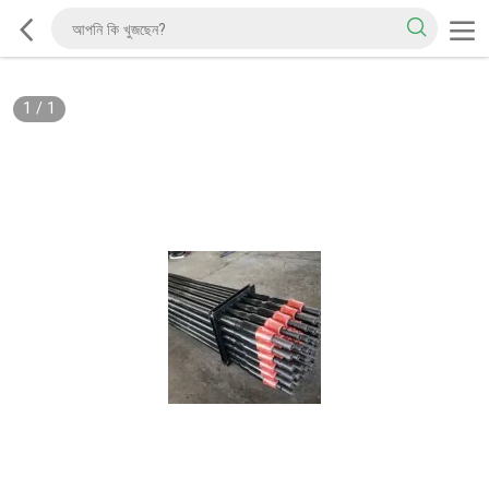
1
/
1