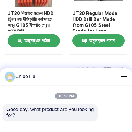
JT30 নিয়মিত মডেল HDD
JT30 Regular Model
কারখানা ভ্রমণ
ড্রিল রড দীর্ঘস্থায়ী কর্মক্ষমতা
HDD Drill Bar Made
জন্য G105 ইস্পাত গ্রেড
from G105 Steel
থেকে তৈরি
Grade for Long-
মান নিয়ন্ত্রণ
Lasting
অনুসন্ধান পাঠান
অনুসন্ধান পাঠান
খবর
মামলা
Chloe Hu
উদ্ধৃতির জন্য আবেদন
10:50 PM
Good day, what product are you looking 
ড্রিল রিগ মেশিন
for?
D100X120 HDD Drill
Black HDD Drill Pipe
Rod in Forged Integral
for Conduits
and Friction Welding
Customized and Long-
ওয়াটার ওয়েল ড্রিল রিগ