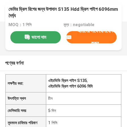
ভেমির ড্রিল রিগের জন্য উপাদান S135 Hdd ড্রিল পাইপ 6096mm
দৈর্ঘ্য
MOQ：1 পিসি
মূল্য：negotiable
আমাদের সাথে যোগাযোগ
ভালো দাম
করুন
পণ্যের বর্ণনা
এইচডিডি ড্রিল পাইপ S135
,
লক্ষণীয় করা:
এইচডিডি ড্রিল পাইপ 6096 মিমি
উৎপত্তি স্থল
চীন
ডেলিভারি সময়
5 দিন
ন্যূনতম চাহিদার পরিমাণ
1 পিসি