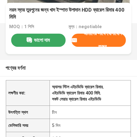
নরম স্তর তুরপুনের জন্য খাদ ইস্পাত উপাদান HDD ব্যারেল রিমার 400
মিমি
MOQ：1 পিসি
মূল্য：negotiable
আমাদের সাথে যোগাযোগ
ভালো দাম
করুন
পণ্যের বর্ণনা
অ্যালয় স্টিল এইচডিডি ব্যারেল রিমার
,
লক্ষণীয় করা:
এইচডিডি ব্যারেল রিমার 400 মিমি
,
সফট লেয়ার ব্যারেল রিমার এইচডিডি
উৎপত্তি স্থল
চীন
ডেলিভারি সময়
5 দিন