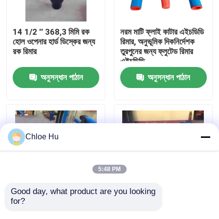
কারখানা ভ্রমণ
14 1/2 '' 368,3 মিমি রক
নরম মাটি ফ্লাই কাটার এইচডিডি
হোল ওপেনার হার্ড ডিস্কের জন্য
রিমার, অনুভূমিক দিকনির্দেশক
রক রিমার
তুরপুনের জন্য ফ্লুটেড রিমার
মান নিয়ন্ত্রণ
এইচডিডি
অনুসন্ধান পাঠান
অনুসন্ধান পাঠান
খবর
মামলা
Chloe Hu
উদ্ধৃতির জন্য আবেদন
5:48 PM
ড্রিল রিগ মেশিন
Good day, what product are you looking 
for?
TCI রোলার শঙ্কু রক এইচডিডি
মাড স্লারি এইচডিডি রিমার,
রিমার 250mm 350mm
অনুভূমিক দিকনির্দেশক তুরপুনের
ওয়াটার ওয়েল ড্রিল রিগ