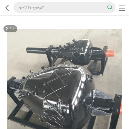
2
/
2