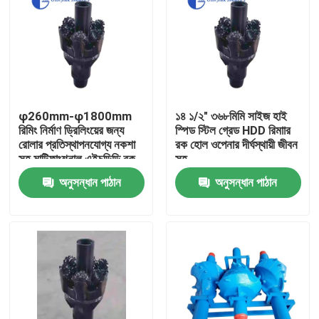
φ260mm-φ1800mm
১৪ ১/২" ৩৬৮মিমি সাইজ হাই
রিমিং নির্মাণ ড্রিলিংয়ের জন্য
স্পিড স্টিল গ্রেড HDD রিমাার
রোলার প্রতিস্থাপনযোগ্য নকশা
রক হোল ওপেনার দীর্ঘস্থায়ী জীবন
সহ মাল্টিফাংশনাল এইচডিডি রক
সহ
রিমার
অনুসন্ধান পাঠান
অনুসন্ধান পাঠান
বাড়ি
পণ্য
আমাদের সম্পর্কে