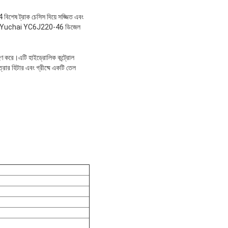
বিশেষ ট্রাক চেসিস দিয়ে সজ্জিত এবং
র জন্য Yuchai YC6J220-46 ডিজেল
হণ করে।এটি হাইড্রোলিক কন্ট্রোল
রার হিটার এবং গ্রীষ্মে একটি তেল