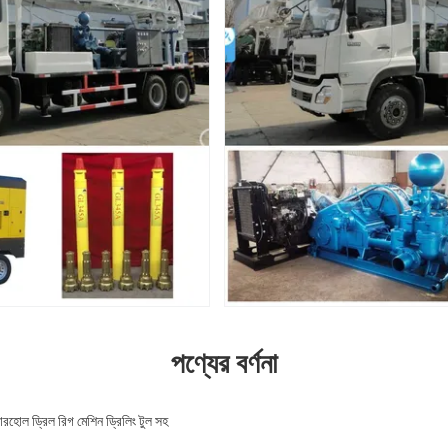
পণ্যের বর্ণনা
রহোল ড্রিল রিগ মেশিন ড্রিলিং টুল সহ