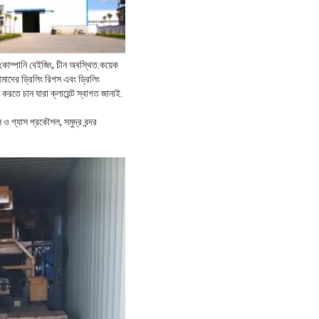
োম্পানি বেইজিং, চীন অবস্থিত.কয়েক
মাদের ড্রিলিং রিগস এবং ড্রিলিং
রতে চান যারা ক্লায়েন্ট স্বাগত জানাই.
 ও গ্যাস প্রকৌশল, সমুদ্র বন্দর 