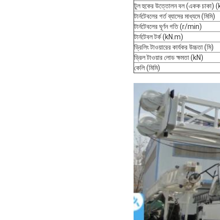
টুল হুকের উত্তোলন বল (একক চাকা) 
টার্নটেবলের গর্ত ব্যাসের মাধ্যমে (মিমি)
টার্নটেবলের ঘূর্ণন গতি (r/min)
টার্নটেবল টর্ক (kN.m)
ড্রিলিং টাওয়ারের কার্যকর উচ্চতা (মি)
ড্রিল টাওয়ার লোড ক্ষমতা (kN)
কেলি (মিমি)