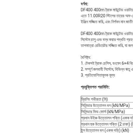
বর্ণনা:
DF400 400m ট্রাক মাউন্টেড ওয়াটার ও
এতে 11.00R20 স্টিলের তারের অফ-রো
ইঞ্জিন সজ্জিত করি, এবং নির্গমন মান জাত
DF400 400m ট্রাক মাউন্টেড ওয়াটার 
সিস্টেম চালু এবং বন্ধ করার পদ্ধতি গ্
তাপমাত্রা রেডিয়েটর সজ্জিত করি, যা 
বৈশিষ্ট্য:
1. টেকসই ট্রাক চেসিস, ডংফেং 6×4 বিশে
2. সম্পূর্ণ জলবাহী সিস্টেম, বিভিন্ন ঋতু
3. প্রতিযোগিতামূলক মূল্য
প্রযুক্তিগত পরামিতি:
ড্রিলিং গভীরতা (মি)
সিলিন্ডার উত্তোলন বল (kN/MPa)
সিলিন্ডার ফিড ফোর্স (kN/MPa)
প্রধান উইঞ্চ উত্তোলন শক্তি (একক দ
প্রধান হুক উত্তোলন শক্তি (2 চাকা) 
টুল উত্তোলন বল (একক দড়ি) (kN)