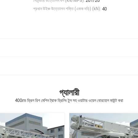
সিলিন্ডার উত্তোলন বল (kN/MPa):
201/20
প্রধান উইঞ্চ উত্তোলন শক্তি (একক দড়ি) (kN):
40
গ্যালারী
400m ড্রিল রিগ মেশিন ট্রাক ড্রিলিং টুল সহ ওয়াটার ওয়েল বোরহোল মাউন্ট করা