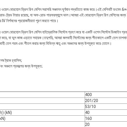
য়েল বোরহোল ড্রিল রিগ মেশিন সরাসরি সঞ্চালন ঘূর্ণমান পদ্ধতিতে কাজ করে।এই মেশিনটি ডংফেং 6×4 
ড ট্রেড টায়ার রয়েছে, যা অফ-রোড পারফরম্যান্সে ভাল।আমরা এই বোরহোল ড্রিল রিগ মেশিনে
ীয় IV নির্গমনের প্রয়োজনীয়তা পূরণ করতে পারে।
ওয়েল বোরহোল ড্রিল রিগ মেশিন হাইড্রোলিক সিস্টেম গ্রহণ করে যা একটি ওপেন সিস্টেম ডিজাইন গ্র
রহণ করে, যা ভুল কাজ এড়াতে সহায়ক।তদুপরি, আমরা জলবাহী সিস্টেমের জন্য শীতকালে একটি তেল তাপমাত্
জলবাহী তেল গরম এবং শীতল করার জন্য বিভিন্ন ঋতু এবং অঞ্চলের জন্য উপযুক্ত করে তোলে।
ষ ট্রাক চ্যাসিস;
 এবং অঞ্চলে প্রকল্পের জন্য উপযুক্ত;
400
201/20
53/10
ড়ি) (kN)
40
(kN)
160
20