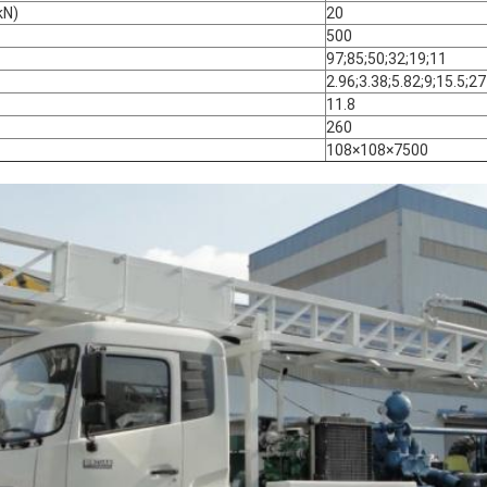
(kN)
20
500
97;85;50;32;19;11
2.96;3.38;5.82;9;15.5;27
11.8
260
108×108×7500