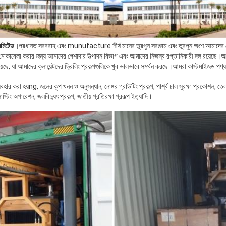
লিমিটেড।
প্রধানত সরবরাহ এবং munufacture শীর্ষ মানের তুরপুন সরঞ্জাম এবং তুরপুন অংশ.আমাদের ক
্ডার মোকাবেলা করার জন্য আমাদের পেশাদার উত্পাদন বিভাগ এবং আমাদের নিজস্ব রপ্তানিকারী দল রয়েছে।আ
ছে, যা আমাদের ক্লায়েন্টদের ড্রিলিং প্রকল্পগুলিকে খুব ভালভাবে সমর্থন করছে।আমরা কাস্টমাইজড পণ্য ক
বহার করা হয়
ng, জলের কূপ খনন ও অনুসন্ধান, নোঙ্গর গ্রাউটিং প্রকল্প, পার্শ্ব ঢাল সুরক্ষা প্রকৌশল, তেল
স্টিং অপারেশন, জলবিদ্যুৎ প্রকল্প, জাতীয় প্রতিরক্ষা প্রকল্প ইত্যাদি।