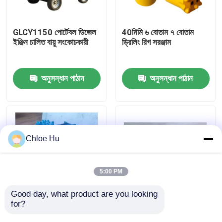
কারখানা ভ্রমণ
GLCY1150 পোর্টেবল ডিজেল
40মিমি ৬ বোতাম ৭ বোতাম
ইঞ্জিন চালিত বায়ু সংকোচকারী
ড্রিলিং রিগ সরঞ্জাম
মান নিয়ন্ত্রণ
অনুসন্ধান পাঠান
অনুসন্ধান পাঠান
খবর
মামলা
Chloe Hu
উদ্ধৃতির জন্য আবেদন
5:00 PM
ড্রিল রিগ মেশিন
Good day, what product are you looking 
for?
মাইনিং ড্রিলিং রিগ টুলস, T51
বোতাম 42mm কনিযুক্ত রক
T45 T38 থ্রেড সহ বাটন বিট
ড্রিল বিট 12 ডিগ্রী
ওয়াটার ওয়েল ড্রিল রিগ