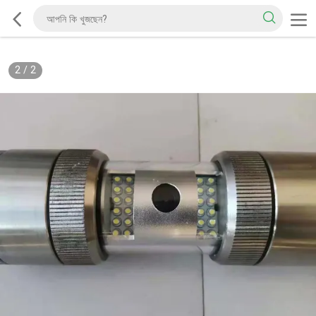
2
/
2