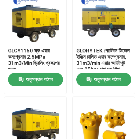
GLCY1150 স্ক্রু এয়ার
GLORYTEK পোর্টেবল ডিজেল
কমপ্রেসার 2.5MPa
ইঞ্জিন চালিত এয়ার কম্প্রেসার,
31m3/Min ড্রিলিং প্রকল্পের
31m3/min এয়ার আউটপুট
জন্য
এবং 25bar চাপ সহ শিল্প
ব্যবহারের জন্য
অনুসন্ধান পাঠান
অনুসন্ধান পাঠান
বাড়ি
পণ্য
আমাদের সম্পর্কে