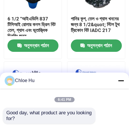
কারখানা ভ্রমণ
6 1/2 "আইএডিসি 837
পানির কূপ, তেল ও গ্যাস খননের
টিসিআই রোলার কনস ড্রিল বিট
জন্য 8 1/2&quot; স্টিল টুথ
তেল, গ্যাস এবং ভূতাত্ত্বিক
ট্রিকোন বিট IADC 217
মান নিয়ন্ত্রণ
ড্রিলিং জন্য
অনুসন্ধান পাঠান
অনুসন্ধান পাঠান
খবর
মামলা
Chloe Hu
উদ্ধৃতির জন্য আবেদন
6:41 PM
ড্রিল রিগ মেশিন
Good day, what product are you looking 
for?
12 1/2 ইঞ্চি IADC 127
চীন প্রস্তুতকারক 5 3/8
ট্রাইকোন রোলার ড্রিল বিট স্টিল
"আইএডিসি 537 টিসিআই
ওয়াটার ওয়েল ড্রিল রিগ