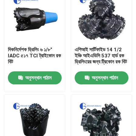
দিকনির্দেশক ড্রিলিং ৬ ১/৮"
এপিআই সার্টিফাইড 14 1/2
IADC ৫১৭ TCI ট্রাইকোন রক
ইঞ্চি আইএডিসি 537 হার্ড রক
বিট
ড্রিলিংয়ের জন্য ট্রিকোন রক বিট
অনুসন্ধান পাঠান
অনুসন্ধান পাঠান
বাড়ি
পণ্য
আমাদের সম্পর্কে