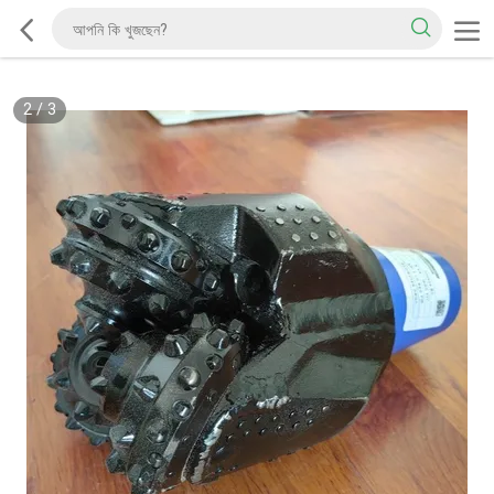
2
/
3