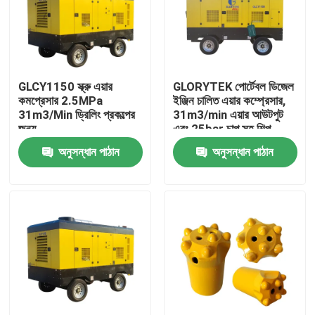
GLCY1150 স্ক্রু এয়ার
GLORYTEK পোর্টেবল ডিজেল
কমপ্রেসার 2.5MPa
ইঞ্জিন চালিত এয়ার কম্প্রেসার,
31m3/Min ড্রিলিং প্রকল্পের
31m3/min এয়ার আউটপুট
জন্য
এবং 25bar চাপ সহ শিল্প
ব্যবহারের জন্য
অনুসন্ধান পাঠান
অনুসন্ধান পাঠান
বাড়ি
পণ্য
আমাদের সম্পর্কে