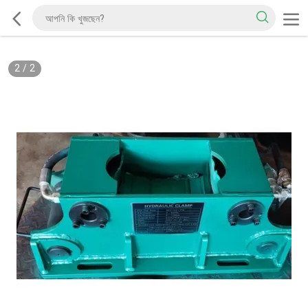
2
/
2