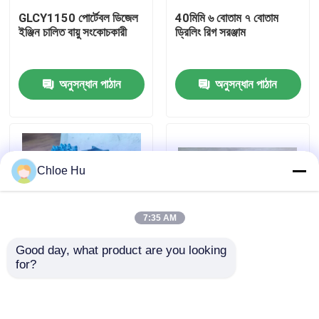
GLCY1150 পোর্টেবল ডিজেল
40মিমি ৬ বোতাম ৭ বোতাম
ইঞ্জিন চালিত বায়ু সংকোচকারী
ড্রিলিং রিগ সরঞ্জাম
কারখানা ভ্রমণ
অনুসন্ধান পাঠান
অনুসন্ধান পাঠান
মান নিয়ন্ত্রণ
খবর
Chloe Hu
মামলা
7:35 AM
উদ্ধৃতির জন্য আবেদন
Good day, what product are you looking 
for?
ড্রিল রিগ মেশিন
মাইনিং ড্রিলিং রিগ টুলস, T51
বোতাম 42mm কনিযুক্ত রক
T45 T38 থ্রেড সহ বাটন বিট
ড্রিল বিট 12 ডিগ্রী
প্রত্যাহার করুন
ওয়াটার ওয়েল ড্রিল রিগ