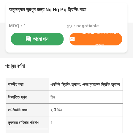
অনুসন্ধান তুরপুন জন্য Nq Hq Pq ড্রিলিং বাতা
MOQ：1
মূল্য：negotiable
আমাদের সাথে যোগাযোগ
ভালো দাম
করুন
পণ্যের বর্ণনা
লক্ষণীয় করা:
এনকিউ ড্রিলিং ক্ল্যাম্প
,
এক্সপ্লোরেশন ড্রিলিং ক্ল্যাম্প
উৎপত্তি স্থল
চীন
ডেলিভারি সময়
২ 0 দিন
ন্যূনতম চাহিদার পরিমাণ
1