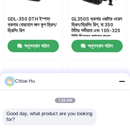
কারখানা ভ্রমণ
GDL-350 DTH ইস্পাত
GL350S ক্রলার ওয়াটার ওয়েল
ক্রলার বোরহোল জল কূপ ড্রিল/
ড্রিল/ড্রিলিং রিগ, যা 350
ড্রিলিং রিগ
মিটার গভীরতা এবং 105-325
মান নিয়ন্ত্রণ
মিমি ছিদ্রের ব্যাসের জন্য
উপযুক্ত
অনুসন্ধান পাঠান
অনুসন্ধান পাঠান
খবর
মামলা
Chloe Hu
উদ্ধৃতির জন্য আবেদন
7:28 AM
ড্রিল রিগ মেশিন
Good day, what product are you looking 
for?
350m ক্রলার টাইপ গভীর
সম্পূর্ণ হাইড্রোলিক ক্রলার টাইপ
বোরহোল জল কূপ ড্রিল/ড্রিলিং
ড্রিল/ড্রিলিং রিগ বোরহোল
ওয়াটার ওয়েল ড্রিল রিগ