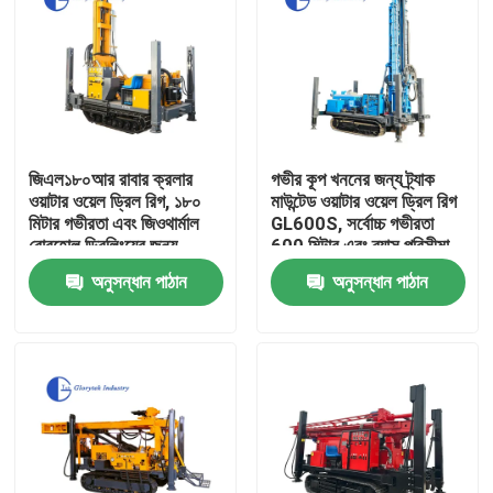
জিএল১৮০আর রাবার ক্রলার
গভীর কূপ খননের জন্য ট্র্যাক
ওয়াটার ওয়েল ড্রিল রিগ, ১৮০
মাউন্টেড ওয়াটার ওয়েল ড্রিল রিগ
মিটার গভীরতা এবং জিওথার্মাল
GL600S, সর্বোচ্চ গভীরতা
বোরহোল ড্রিলিংয়ের জন্য
600 মিটার এবং ব্যাস পরিসীমা
হাইড্রোলিক টপ ড্রাইভ সহ
105 থেকে 500 মিমি
অনুসন্ধান পাঠান
অনুসন্ধান পাঠান
বাড়ি
পণ্য
আমাদের সম্পর্কে