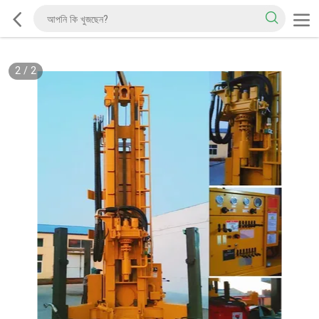
2
/
2