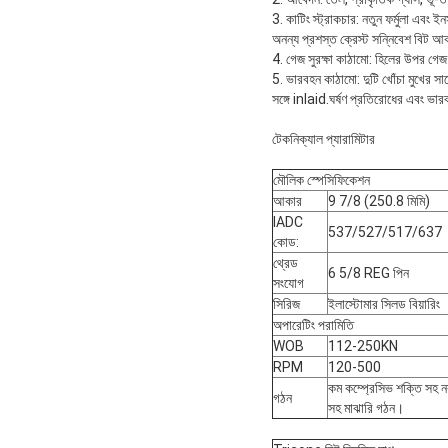
3. কাটিং স্ট্রাকচার: নতুন ফর্মুলা এবং ই
অনন্য প্রশস্ত ক্রেস্ট সন্নিবেশ বিট আক
4. গেজ সুরক্ষা কাঠামো: হিলের উপর গেজ ট্
5. ভারবহন কাঠামো: দুটি খোঁচা মুখের সাথ
সঙ্গে inlaid.ঘর্ষণ প্রতিরোধের এবং ভার
টেকনিক্যাল প্যারামিটার
মৌলিক স্পেসিফিকেশন
আকার
9 7/8 (250.8 মিমি)
IADC
537/527/517/637
কোড:
থ্রেড
6 5/8 REG পিন
সংযোগ
সিরিজ
ইলাস্টোমার সিলড বিয়ারিং
অপারেটিং পরামিতি
WOB
112-250KN
RPM
120-500
কম কম্প্রেসিভ শক্তি সহ নর
গঠন
সহ মাঝারি গঠন।