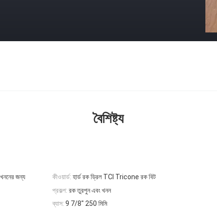
বৈশিষ্ট্য
 খননের জন্য
কীওয়ার্ড:
হার্ড রক ড্রিল TCI Tricone রক বিট
প্রকল্প:
রক তুরপুন এবং খনন
ব্যাস:
9 7/8" 250 মিমি