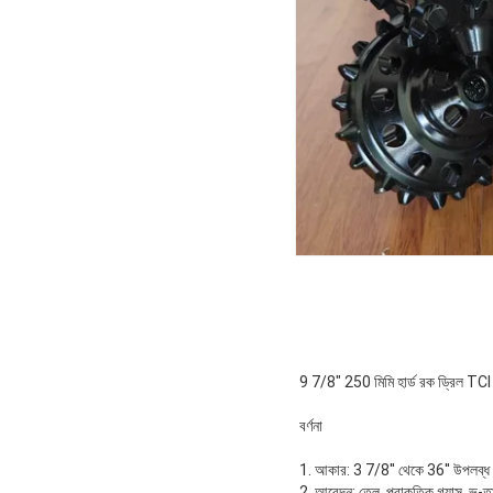
9 7/8" 250 মিমি হার্ড রক ড্রিল TCI
বর্ণনা
1. আকার: 3 7/8'' থেকে 36'' উপলব্
2. আবেদন: তেল, প্রাকৃতিক গ্যাস, ভূ-তা