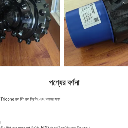
পণ্যের বর্ণনা
 Tricone রক বিট রক ড্রিলিং এবং খননের জন্য
ধ।
পীয় শিল্প এবং জলের কূপ ড্রিলিং, HDD প্রকল্প ইত্যাদির জন্য উপযুক্ত।