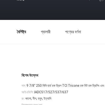
বৈশিষ্ট্য
গ্যালারী
পণ্যের বর্ণনা
বিশেষ উল্লেখ
নাম:
9 7/8" 250 মিমি হার্ড রক ড্রিল TCI Tricone রক বিট রক ড্রিলিং এবং
আইএডিসি:
IADC517/527/537/637
রং:
কালো, নীল, হলুদ, ইত্যাদি