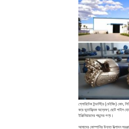
গ্লোরিটেক ইন্ডাস্ট্রি (বেইজিং) কোং, লিম
করে ভূতাত্ত্বিক অন্বেষণ, ছোট পাইল হোল,
ইঞ্জিনিয়ারদের পছন্দের পণ্য।
আমাদের কোম্পানির উন্নত উত্পাদন সরঞ্