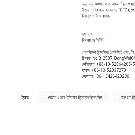
বছর ধরে অধ্যয়ন এবং আমদানিকৃত প্রযুক
নীচের গর্তের প্রবাহ ক্ষেত্রে (CFD), 
বিস্তৃত পরিসর রয়েছে।
জেন চেং
বিক্রয় প্রতিনিধি
গ্লোরিটেক ইন্ডাস্ট্রি (বেইজিং) কোং, লি.
ঠিকানা: No.B-2507, DongWeiC
টেলিফোন: +86-10-52864265/
ফ্যাক্স: +86-10-52037270
মোবাইল:+86-13426420230
ট্যাগ:
ওয়াটার ওয়েল টিসিআই ট্রিকোন ড্রিল বিট
হার্ড রক ট