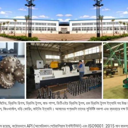
িটেড, ড্রিলিং রিগস, ড্রিলিং টুলস, মাড পাম্প, ডিটিএইচ ড্রিলিং টুলস, রক ড্রিলিং টুলস ইত্যাদি সহ উচ্চ ম
 জিওথার্মাল, দড়ি কোরিং, মাইনিং ইত্যাদি। আমাদের পণ্যগুলি তাদের সুনির্দিষ্ট নকশা এবং ব্যবহারে দক্ষ 
জাম রয়েছে, কঠোরভাবে API (আমেরিকান পেট্রোলিয়াম ইনস্টিটিউট) এবং ISO9001: 2015 মান ব্যবস্থা