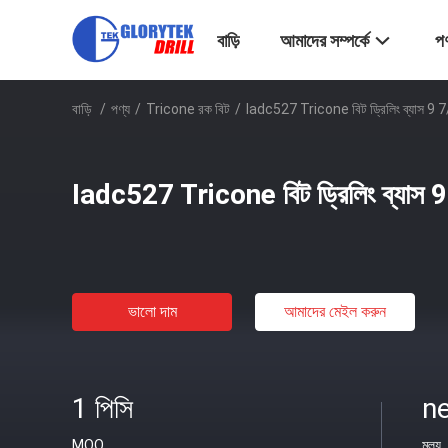
বাড়ি
আমাদের সম্পর্কে
পণ
বাড়ি
/
পণ্য
/
Tricone রক বিট
/
Iadc527 Tricone বিট ড্রিলিং ব্যাস 9 7/
Iadc527 Tricone বিট ড্রিলিং ব্যাস 9 
ভালো দাম
আমাদের মেইল ​​করুন
1 পিসি
ne
MOQ
মূল্য