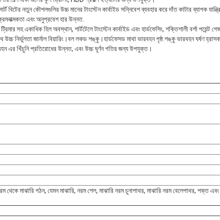
নসার্ট বিটের নতুন কৌশলগুলির উচ্চ মানের টাংস্টেন কার্বাইড সন্নিবেশ ব্যবহার করে দাঁত কাটার ব্যাপক যান্ত্
্রমনাত্মকতা এবং অনুপ্রবেশ হার উন্নত.
রিমার সহ একাধিক হিল অবস্থান, শার্টটেলে টাংস্টেন কার্বাইড এবং হার্ডফেসিং, শক্তিশালী বর্শা পয়েন্ট গেজ
ে উচ্চ নির্ভুলতা জার্নাল বিয়ারিং।বল লকড শঙ্কু।হার্ডফেসড মাথা ভারবহন পৃষ্ঠ.শঙ্কু ভারবহন ঘর্ষণ হ্রাস
বহন এর খিঁচুনি প্রতিরোধের উন্নত, এবং উচ্চ ঘূর্ণন গতির জন্য উপযুক্ত।
ম থেকে মাঝারি গঠন, যেমন মাঝারি, নরম শেল, মাঝারি নরম চুনাপাথর, মাঝারি নরম বেলেপাথর, শক্ত এবং ঘষি