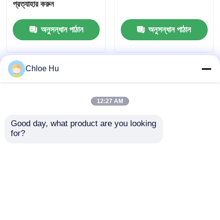
প্রত্যাহার করুন
এক্সপ্লোরেশন ড্রিলিং রিগস
অনুসন্ধান পাঠান
অনুসন্ধান পাঠান
রক ড্রিল রিগ
Chloe Hu
বাড়ি
আমাদের সম্পর্কে
আমাদের সাথে যোগাযোগ করুন
Desktop Site
সাইট ম্যাপ
Privacy Policy
বোরহোল ড্রিলিং রিগ
12:27 AM
আরসি ড্রিল রিগ
Good day, what product are you looking 
গুণ
ড্রিল রিগ মেশিন
চীন কারখানা.Copyright © 2026
for?
Glorytek Industry (Beijing) Co., Ltd.. All Rights
Reserved.
জাম্বো ড্রিলিং মেশিন
ড্রিলিং রিগ টুলস
ড্রিলিং মাড পাম্প