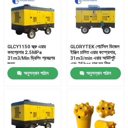
GLCY1150 স্ক্রু এয়ার
GLORYTEK পোর্টেবল ডিজেল
কমপ্রেসার 2.5MPa
ইঞ্জিন চালিত এয়ার কম্প্রেসার,
31m3/Min ড্রিলিং প্রকল্পের
31m3/min এয়ার আউটপুট
জন্য
এবং 25bar চাপ সহ শিল্প
ব্যবহারের জন্য
অনুসন্ধান পাঠান
অনুসন্ধান পাঠান
বাড়ি
পণ্য
আমাদের সম্পর্কে