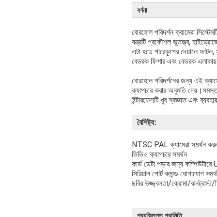
বর্ণনা
বোরহোল পরিদর্শন ক্যামেরা সিস্টেমট
যন্ত্রটি প্রকৌশল ভূতত্ত্ব, হাইড্রো
এটা হতে পারে
কূপের দেয়ালে ফাটল, 
বেডরক ফিশার এবং বেডরক এলাকায় 
বোরহোল পরিদর্শনের জন্য এই ক্যামে
ক্যাপচার করার অনুমতি দেয়।সমস
ইন্টারফেসটি খুব স্বজ্ঞাত এবং ব্য
বৈশিষ্ট্য:
NTSC PAL ক্যামেরা সমর্থন করু
ভিডিও ক্যাপচার সমর্থন
কার্ড ডেটা পড়ার জন্য কম্পিউটা
সিরিয়াল পোর্ট কমান্ড যোগাযোগ সমর্
ছবির উজ্জ্বলতা/ক্রোমা/কনট্রাস্ট/
প্রযুক্তিগত পরামিতি