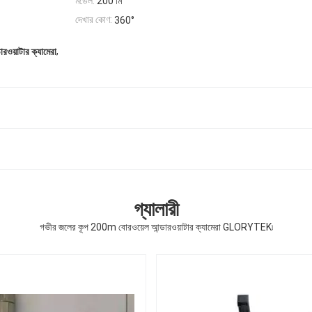
মডেল:
200 মি
দেখার কোণ:
360°
,
রওয়াটার ক্যামেরা
গ্যালারী
গভীর জলের কূপ 200m বোরওয়েল আন্ডারওয়াটার ক্যামেরা GLORYTEK৷