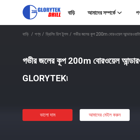
বাড়ি
আমাদের সম্পর্কে
পণ
বাড়ি
/
পণ্য
/
ড্রিলিং রিগ টুলস
/
গভীর জলের কূপ 200m বোরওয়েল আন্ডারওয়া
গভীর জলের কূপ 200m বোরওয়েল আন্ডারওয়
GLORYTEK৷
ভালো দাম
আমাদের মেইল ​​করুন