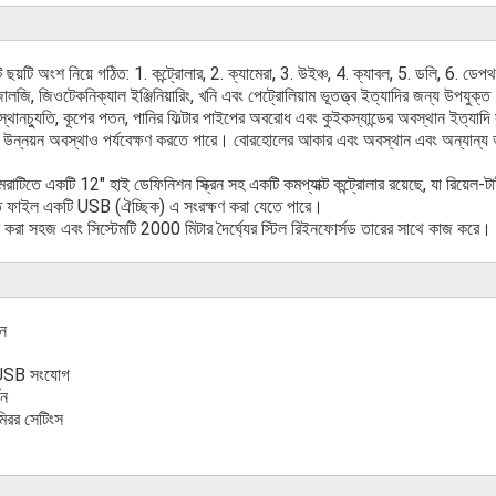
ি ছয়টি অংশ নিয়ে গঠিত: 1. কন্ট্রোলার, 2. ক্যামেরা, 3. উইঞ্চ, 4. ক্যাবল, 5. ডলি, 6. ড
জোলজি, জিওটেকনিক্যাল ইঞ্জিনিয়ারিং, খনি এবং পেট্রোলিয়াম ভূতত্ত্ব ইত্যাদির জন্য উপযুক্
স্থানচ্যুতি, কূপের পতন, পানির ফিল্টার পাইপের অবরোধ এবং কুইকস্যান্ডের অবস্থান ইত্যাদি
উন্নয়ন অবস্থাও পর্যবেক্ষণ করতে পারে। বোরহোলের আকার এবং অবস্থান এবং অন্যান্য ভূ
রাটিতে একটি 12" হাই ডেফিনিশন স্ক্রিন সহ একটি কমপ্যাক্ট কন্ট্রোলার রয়েছে, যা রিয়েল-
্ত ফাইল একটি USB (ঐচ্ছিক) এ সংরক্ষণ করা যেতে পারে।
বহার করা সহজ এবং সিস্টেমটি 2000 মিটার দৈর্ঘ্যের স্টিল রিইনফোর্সড তারের সাথে কাজ করে।
ন
রে USB সংযোগ
থন
মিরর সেটিংস