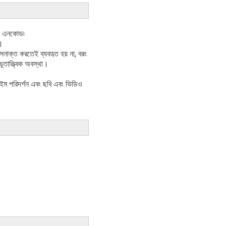
েপথ এনকোড৷
ত।
 সনাক্ত করতেই ব্যবহৃত হয় না, বরং
তাত্ত্বিক অবস্থা।
টাইম পরিদর্শন এবং ছবি এবং ভিডিও