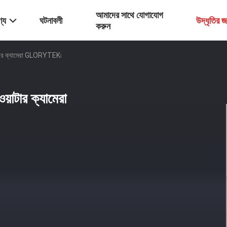
আমাদের সাথে যোগাযোগ
্য
ঘটনাবলী
উদ্ধৃতির 
করুন
টার ক্যামেরা GLORYTEK৷
াটার ক্যামেরা