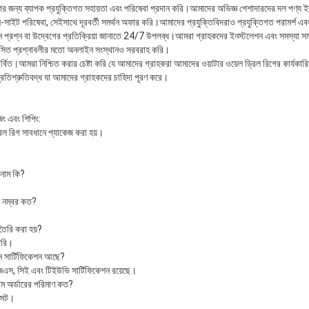
র জন্য ব্যাপক প্রযুক্তিগত সহায়তা এবং পরিষেবা প্রদান করি।আমাদের অভিজ্ঞ পেশাদারদের দল পণ্য ইনস
ইট পরিষেবা, সেইসাথে দূরবর্তী সমর্থন অফার করি।আমাদের প্রযুক্তিবিদরাও প্রযুক্তিগত পরামর্শ এবং
প্রশ্ন বা উদ্বেগের প্রতিক্রিয়া জানাতে 24/7 উপলব্ধ।আমরা গ্রাহকদের ইনস্টলেশন এবং সমস্যা সমাধান
ঞাসিত প্রশ্নাবলীর মতো অনলাইন সংস্থানও সরবরাহ করি।
্বিত।আমরা নিশ্চিত করার চেষ্টা করি যে আমাদের গ্রাহকরা আমাদের ওয়াটার ওয়েল ড্রিল রিগের কার্যকারিতা 
্রতিশ্রুতিবদ্ধ যা আমাদের গ্রাহকদের চাহিদা পূরণ করে।
িং এবং শিপিং:
্রিল রিগ সাবধানে প্যাকেজ করা হয়।
ড নাম কি?
েল নম্বর কত?
 তৈরি করা হয়?
ৈরি।
োন সার্টিফিকেশন আছে?
জিএস, সিই এবং টিইউভি সার্টিফিকেশন রয়েছে।
নতম অর্ডারের পরিমাণ কত?
 সেট।