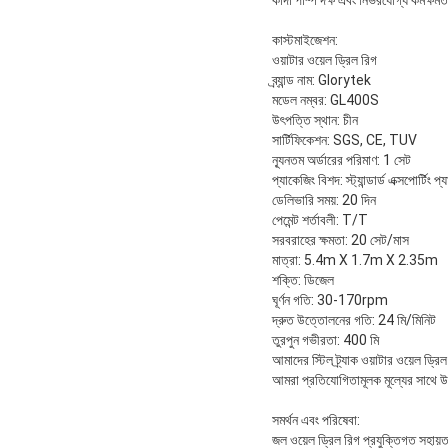
কাস্টমাইজেশন:
ওয়াটার ওয়েল ড্রিল রিগ
ব্র্যান্ড নাম: Glorytek
মডেল নম্বর: GL400S
উৎপত্তি স্থান: চীন
সার্টিফিকেশন: SGS, CE, TUV
ন্যূনতম অর্ডারের পরিমাণ: 1 সেট
প্যাকেজিং বিশদ: স্ট্যান্ডার্ড এক্সপোর্টিং প্
ডেলিভারি সময়: 20 দিন
পেমেন্ট শর্তাবলী: T/T
সরবরাহের ক্ষমতা: 20 সেট/মাস
মাত্রা: 5.4m X 1.7m X 2.35m
শক্তি: ডিজেল
ঘূর্ণন গতি: 30-170rpm
দ্রুত উত্তোলনের গতি: 24 মি/মিনিট
তুরপুন গভীরতা: 400 মি
আমাদের স্টিল ট্র্যাক ওয়াটার ওয়েল ড্
আমরা প্রতিযোগিতামূলক মূল্যের সাথে উচ্
সমর্থন এবং পরিষেবা:
জল ওয়েল ড্রিল রিগ প্রযুক্তিগত সহায়