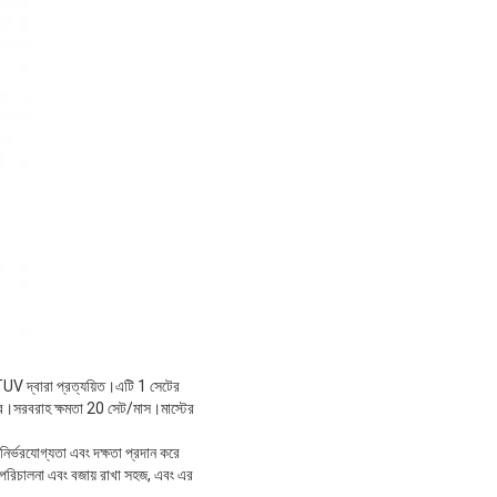
TUV দ্বারা প্রত্যয়িত।এটি 1 সেটের
 পারে।সরবরাহ ক্ষমতা 20 সেট/মাস।মাস্টের
নির্ভরযোগ্যতা এবং দক্ষতা প্রদান করে
 পরিচালনা এবং বজায় রাখা সহজ, এবং এর