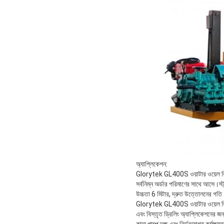
অ্যাপ্লিকেশন:
Glorytek GL400S ওয়াটার ওয়েল ড্রিল
সর্বনিম্ন অর্ডার পরিমাণের সাথে আসে।স্ট
উচ্চতা 6 মিটার, দ্রুত উত্তোলনের গত
Glorytek GL400S ওয়াটার ওয়েল ড্রিল 
এবং বিস্তৃত ড্রিলিং অ্যাপ্লিকেশনের জ
কাদা পাম্প দক্ষ এবং নির্ভরযোগ্য কর্মক্