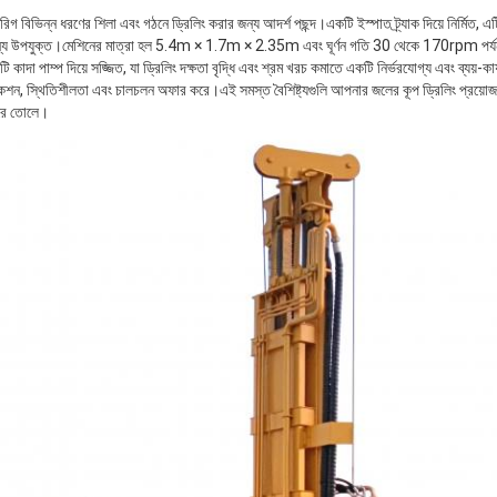
িগ বিভিন্ন ধরণের শিলা এবং গঠনে ড্রিলিং করার জন্য আদর্শ পছন্দ।একটি ইস্পাত ট্র্যাক দিয়ে নির্মিত, 
 জন্য উপযুক্ত।মেশিনের মাত্রা হল 5.4m × 1.7m × 2.35m এবং ঘূর্ণন গতি 30 থেকে 170rpm পর্যন্ত
 পাম্প দিয়ে সজ্জিত, যা ড্রিলিং দক্ষতা বৃদ্ধি এবং শ্রম খরচ কমাতে একটি নির্ভরযোগ্য এবং ব্যয়-কা
্র্যাকশন, স্থিতিশীলতা এবং চালচলন অফার করে।এই সমস্ত বৈশিষ্ট্যগুলি আপনার জলের কূপ ড্রিলিং প্রয়ো
করে তোলে।