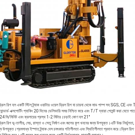
 রিগ হল একটি স্টিল ট্র্যাক ওয়াটার ওয়েল ড্রিল রিগ যা চায়না থেকে মাড পাম্প সহ SGS, CE এবং 
্যান্ডার্ড এক্সপোর্টিং প্যাকিং 20 দিনের ডেলিভারি সময় নিশ্চিত করে এবং T/T দ্বারা পেমেন্ট করা যেতে
ি 24 মি/মিনিট এবং ক্রলারের প্রস্থ 1-2 মিটার।চড়াই কোণ হল 21°
রিগ ভূ-তাপীয়, সেচ, রাস্তা ও সেতু নির্মাণ এবং জলের কূপ খননের জন্য উপযুক্ত।এটি উচ্চ নির্ভুলতা, 
ন্য উপযুক্ত।শ্রমসাধ্য ইস্পাত ট্র্যাক বেস চমৎকার গতিশীলতা এবং স্থিতিশীলতা প্রদান করে।ড্রিল রিগ
ষমতা নিশ্চিত করে।এটি জলের কূপ খননের জন্য একটি নির্ভরযোগ্য, সাশ্রয়ী সমাধান।