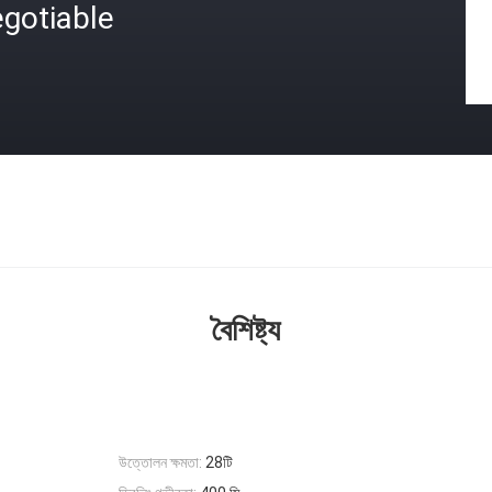
gotiable
বৈশিষ্ট্য
উত্তোলন ক্ষমতা:
28টি