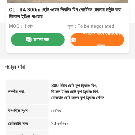
GL - IIA 300m ছোট ওয়েল ড্রিলিং রিগ পোর্টেবল ট্রেলার মাউন্ট করা
ডিজেল ইঞ্জিন পাওয়ার
MOQ：1 সেট
মূল্য：To be negotiated
আমাদের সাথে যোগাযোগ
ভালো দাম
করুন
পণ্যের বর্ণনা
300 মিটার ছোট কূপ ড্রিলিং রিগ
,
লক্ষণীয় করা:
ডিজেল ইঞ্জিন ছোট কূপ ড্রিলিং রিগ
,
বোরহোল ছোট জলের কূপ ড্রিলিং মেশিন
উৎপত্তি স্থল
বেইজিং
ডেলিভারি সময়
20 কর্মদিবস