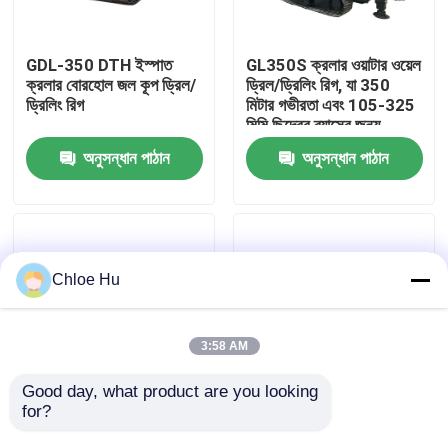
কারখানা ভ্রমণ
GDL-350 DTH ইস্পাত
GL350S ক্রলার ওয়াটার ওয়েল
ক্রলার বোরহোল জল কূপ ড্রিল/
ড্রিল/ড্রিলিং রিগ, যা 350
ড্রিলিং রিগ
মিটার গভীরতা এবং 105-325
মান নিয়ন্ত্রণ
মিমি ছিদ্রের ব্যাসের জন্য
উপযুক্ত
অনুসন্ধান পাঠান
অনুসন্ধান পাঠান
খবর
মামলা
Chloe Hu
উদ্ধৃতির জন্য আবেদন
3:58 AM
ড্রিল রিগ মেশিন
Good day, what product are you looking 
for?
350m ক্রলার টাইপ গভীর
সম্পূর্ণ হাইড্রোলিক ক্রলার টাইপ
বোরহোল জল কূপ ড্রিল/ড্রিলিং
ড্রিল/ড্রিলিং রিগ বোরহোল
ওয়াটার ওয়েল ড্রিল রিগ