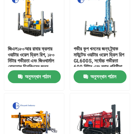
জিএল১৮০আর রাবার ক্রলার
গভীর কূপ খননের জন্য ট্র্যাক
ওয়াটার ওয়েল ড্রিল রিগ, ১৮০
মাউন্টেড ওয়াটার ওয়েল ড্রিল রিগ
মিটার গভীরতা এবং জিওথার্মাল
GL600S, সর্বোচ্চ গভীরতা
বোরহোল ড্রিলিংয়ের জন্য
600 মিটার এবং ব্যাস পরিসীমা
হাইড্রোলিক টপ ড্রাইভ সহ
105 থেকে 500 মিমি
অনুসন্ধান পাঠান
অনুসন্ধান পাঠান
বাড়ি
পণ্য
আমাদের সম্পর্কে