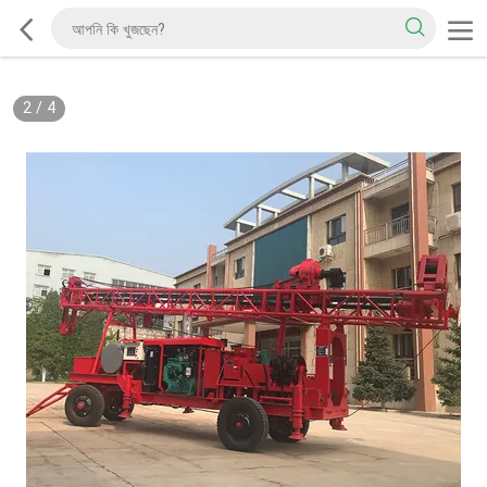
2
/
4