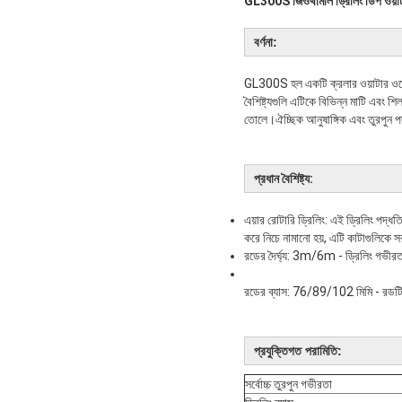
GL300S জিওথার্মাল ড্রিলিং ডিপ
ওয়
বর্ণনা:
GL300S হল একটি ক্রলার ওয়াটার ওয়েল 
বৈশিষ্ট্যগুলি এটিকে বিভিন্ন মাটি এবং
তোলে।ঐচ্ছিক আনুষাঙ্গিক এবং তুরপুন পদ্ধ
প্রধান বৈশিষ্ট্য:
এয়ার রোটারি ড্রিলিং: এই ড্রিলিং পদ্ধ
করে নিচে নামানো হয়, এটি কাটাগুলিকে স
রডের দৈর্ঘ্য: 3m/6m - ড্রিলিং গভীরতা এ
রডের ব্যাস: 76/89/102 মিমি - রডটি 76
প্রযুক্তিগত পরামিতি:
সর্বোচ্চ তুরপুন গভীরতা