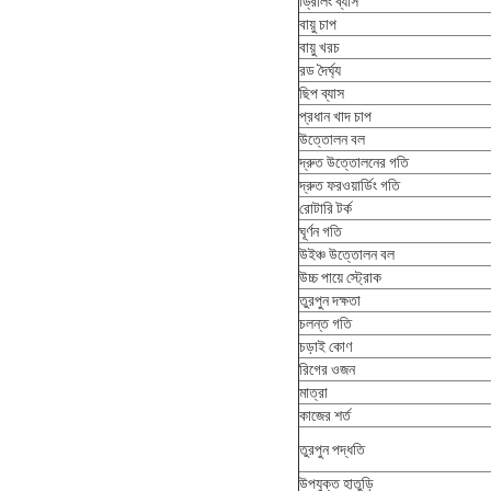
ড্রিলিং ব্যাস
বায়ু চাপ
বায়ু খরচ
রড দৈর্ঘ্য
ছিপ ব্যাস
প্রধান খাদ চাপ
উত্তোলন বল
দ্রুত উত্তোলনের গতি
দ্রুত ফরওয়ার্ডিং গতি
রোটারি টর্ক
ঘূর্ণন গতি
উইঞ্চ উত্তোলন বল
উচ্চ পায়ে স্ট্রোক
তুরপুন দক্ষতা
চলন্ত গতি
চড়াই কোণ
রিগের ওজন
মাত্রা
কাজের শর্ত
তুরপুন পদ্ধতি
উপযুক্ত হাতুড়ি