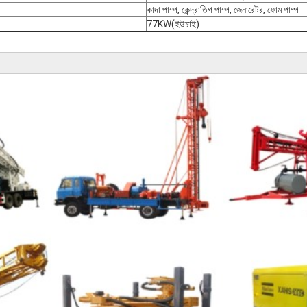
কাদা পাম্প, কেন্দ্রাতিগ পাম্প, জেনারেটর, ফোম পাম্প
77KW(ইউচাই)