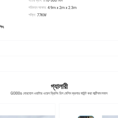
গর্তের ব্যাস:
110-300 মিমি
পরিবহন আকার:
4.9m x 2m x 2.3m
শক্তি:
77KW
,
শিন
গ্যালারী
Gl300s বোরহোল ওয়াটার ওয়েল ড্রিলিং রিগ মেশিন ক্রলার মাউন্ট করা মাল্টিফাংশনাল