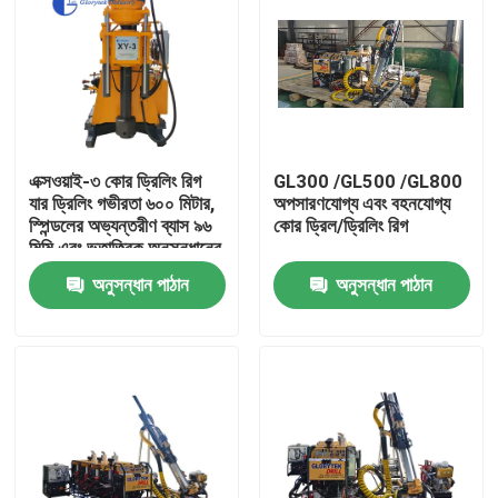
এক্সওয়াই-৩ কোর ড্রিলিং রিগ
GL300 /GL500 /GL800
যার ড্রিলিং গভীরতা ৬০০ মিটার,
অপসারণযোগ্য এবং বহনযোগ্য
স্পিন্ডলের অভ্যন্তরীণ ব্যাস ৯৬
কোর ড্রিল/ড্রিলিং রিগ
মিমি এবং ভূতাত্ত্বিক অনুসন্ধানের
জন্য ৩০০০ কেজি উত্তোলন
অনুসন্ধান পাঠান
অনুসন্ধান পাঠান
ক্ষমতা
বাড়ি
পণ্য
আমাদের সম্পর্কে