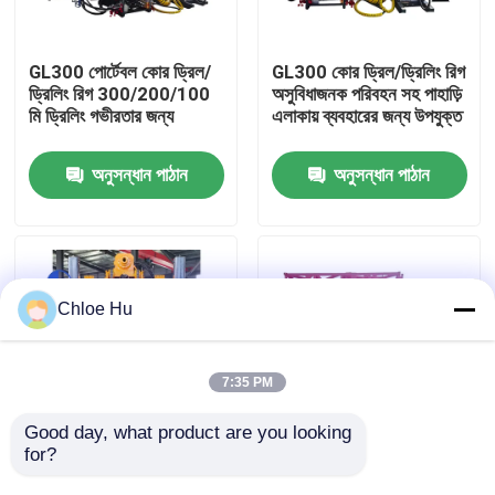
কারখানা ভ্রমণ
GL300 পোর্টেবল কোর ড্রিল/
GL300 কোর ড্রিল/ড্রিলিং রিগ
ড্রিলিং রিগ 300/200/100
অসুবিধাজনক পরিবহন সহ পাহাড়ি
মি ড্রিলিং গভীরতার জন্য
এলাকায় ব্যবহারের জন্য উপযুক্ত
মান নিয়ন্ত্রণ
অনুসন্ধান পাঠান
অনুসন্ধান পাঠান
খবর
মামলা
Chloe Hu
উদ্ধৃতির জন্য আবেদন
7:35 PM
ড্রিল রিগ মেশিন
Good day, what product are you looking 
for?
GDL-350 HQ NQ PQ
XY-4 700m ডিপ রক ওয়েল
ক্রলার ড্রিলিং মেশিন ভূতাত্ত্বিক
ড্রিলিং মেশিন স্টিল ক্রলার
ওয়াটার ওয়েল ড্রিল রিগ