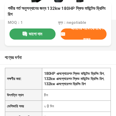
গভীর গর্ত অনুসন্ধানের জন্য 132kw 180HP স্কিড মাউন্টেড ড্রিলিং
রিগ
MOQ：1
মূল্য：negotiable
আমাদের সাথে যোগাযোগ
ভালো দাম
করুন
পণ্যের বর্ণনা
180HP এক্সপ্লোরেশন স্কিড মাউন্টেড ড্রিলিং রিগ
,
লক্ষণীয় করা:
132kw এক্সপ্লোরেশন স্কিড মাউন্টেড ড্রিলিং রিগ
,
132kw এক্সপ্লোরেশন ড্রিলিং রিগ
উৎপত্তি স্থল
চীন
ডেলিভারি সময়
২ 0 দিন