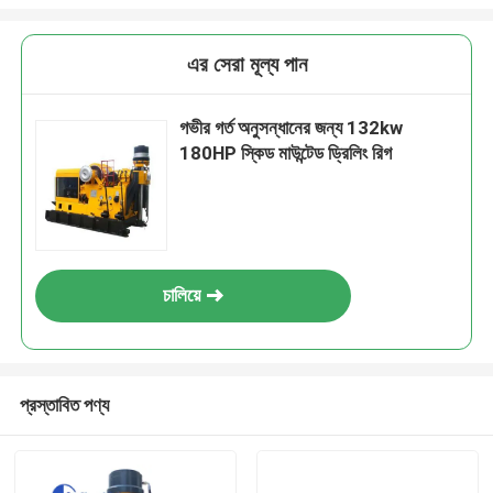
এর সেরা মূল্য পান
গভীর গর্ত অনুসন্ধানের জন্য 132kw
180HP স্কিড মাউন্টেড ড্রিলিং রিগ
চালিয়ে
প্রস্তাবিত পণ্য