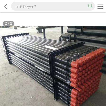
2
/
2