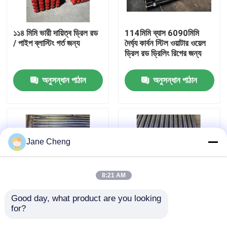
কারখানা ভ্রমণ
১১৪ মিমি ভারী দায়িত্ব ড্রিল রড
114মিমি ব্যাস 6090মিমি
/ পাইপ ব্লাস্টিং গর্ত জন্য
দৈর্ঘ্য কার্বন স্টিল ওয়াটার ওয়েল
ড্রিল রড ড্রিলিং রিগের জন্য
মান নিয়ন্ত্রণ
অনুসন্ধান পাঠান
অনুসন্ধান পাঠান
খবর
মামলা
Jane Cheng
উদ্ধৃতির জন্য আবেদন
8:21 AM
ড্রিল রিগ মেশিন
Good day, what product are you looking 
for?
কারখানা পাইকারি Borehole
114mm কার্বন স্টীল ওয়াটার
জল ভাল ড্রিল রড 114mm
ওয়েল ড্রিলিং পাইপ কালো
ওয়াটার ওয়েল ড্রিল রিগ