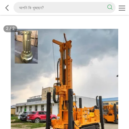
2
/
2