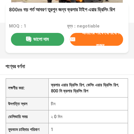
800m বড় গর্ত আবরণ তুরপুন জন্য ক্রলার টাইপ এয়ার ড্রিলিং রিগ
MOQ：1
মূল্য：negotiable
আমাদের সাথে যোগাযোগ
ভালো দাম
করুন
পণ্যের বর্ণনা
ক্রলার এয়ার ড্রিলিং রিগ
,
কেসিং এয়ার ড্রিলিং রিগ
,
লক্ষণীয় করা:
800 মি ক্রলার ড্রিলিং রিগ
উৎপত্তি স্থল
চীন
ডেলিভারি সময়
২ 0 দিন
ন্যূনতম চাহিদার পরিমাণ
1