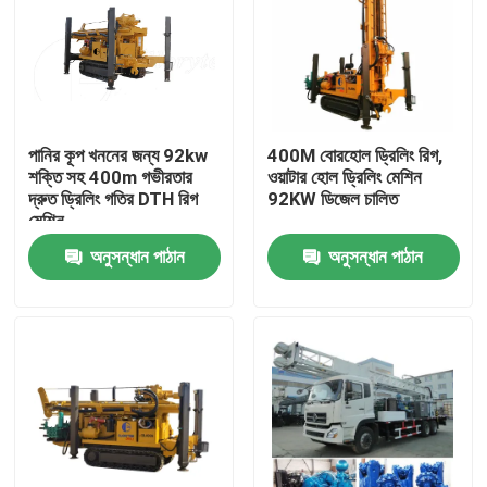
পানির কূপ খননের জন্য 92kw
400M বোরহোল ড্রিলিং রিগ,
শক্তি সহ 400m গভীরতার
ওয়াটার হোল ড্রিলিং মেশিন
দ্রুত ড্রিলিং গতির DTH রিগ
92KW ডিজেল চালিত
মেশিন
অনুসন্ধান পাঠান
অনুসন্ধান পাঠান
বাড়ি
পণ্য
আমাদের সম্পর্কে