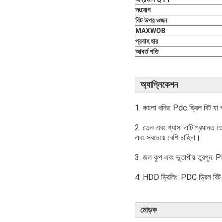
সংযোগ
বিট উপর ওজন
MAXWOB
প্রবাহ হার
আবর্ত গতি
অ্যাপ্লিকেশন
1. কয়লা খনির: Pdc ড্রিল বিট যা
2. তেল এবং গ্যাস: এটি প্রধানত তেল
এবং সবচেয়ে বেশি চাহিদা।
3. জল কূপ এবং ভূতাপীয় তুরপুন: P
4: HDD ড্রিলিং: PDC ড্রিল বিট ড
মোড়ক