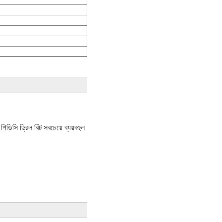
িডিসি ড্রিল বিট সবচেয়ে ব্যয়বহুল