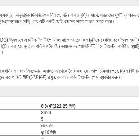
বস্তু।অনুভূমিক দিকনির্দেশক নির্মাণে, গঠন শক্তি বৃদ্ধির সাথে, সরঞ্জামের মুখটি ব্যাপকভ
লেখযোগ্যভাবে বেশি, এবং এটি একটি ছোট ওজনের সাথে পাওয়া যেতে পারে।
 (PDC) ড্রিল হল একটি কাটিং-টাইপ ড্রিল যাতে ডায়মন্ড কমপ্যাক্টকে ব্রেজিং করে ড্রিল ম্যাট্রিক
 সিন্টার করা হয়, কৃত্রিম পলিক্রিস্টালাইন ডায়মন্ড কম্পোজিট শীট দিয়ে টাংস্টেন কার্বাইড ম্যাট্
য়।
ক্রোমিয়াম এবং মলিবডেনাম অ্যালয়েস থেকে তৈরি করা হয়।তাপ চিকিত্সার পরে, ড্রিল বিট বডি
়মন্ড কম্পোজিট শীট (টাইট ফিট) রাখুন, কলামার কার্বন টাংস্টেন গেজ ব্যবহার করুন।
8 3/4"(222.25 মিমি)
S323
5
স্টিল বডি
φ16 মিমি
7