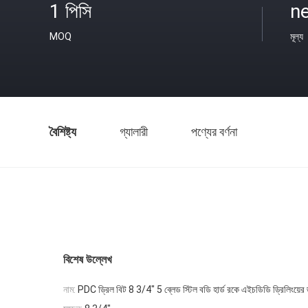
1 পিসি
ne
MOQ
মূল্য
বৈশিষ্ট্য
গ্যালারী
পণ্যের বর্ণনা
বিশেষ উল্লেখ
নাম:
PDC ড্রিল বিট 8 3/4" 5 ব্লেড স্টিল বডি হার্ড রকে এইচডিডি ড্রিলিংয়ের 