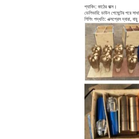
প্যাকিং: কাঠের বাক্স।
ডেলিভারি: ডাউন পেমেন্টের পরে স
শিপিং পদ্ধতি: এক্সপ্রেস দ্বারা, বায়ু 