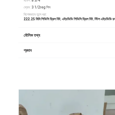
মডেল:
8 3/4"
থ্রেড:
3 1/2reg পিন
বিশেষভাবে তুলে ধরা:
,
,
222.25 মিমি পিডিসি ড্রিল বিট
এইচডিডি পিডিসি ড্রিল বিট
স্টিল এইচডিডি র
মৌলিক তথ্য
প্রদান