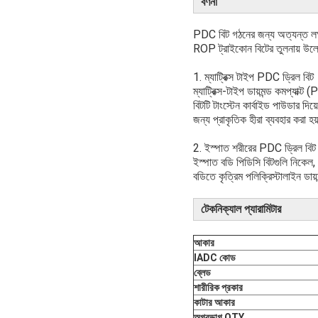
বর্ণনা
PDC বিট গঠনের জন্য অত্যন্ত লক্ষ্য
ROP ট্রাইকোন বিটের তুলনায় উল্
1. ম্যাট্রিক্স টাইপ PDC ড্রিল বিট
ম্যাট্রিক্স-টাইপ ডায়মন্ড কমপ্যাক্ট
বিটটি টাংস্টেন কার্বাইড পাউডার দিয়ে
জন্য প্রাকৃতিক হীরা ব্যবহার করা হ
2. ইস্পাত শরীরের PDC ড্রিল বিট
ইস্পাত বডি পিডিসি বিটগুলি নিকেল, 
বডিতে কৃত্রিম পলিক্রিস্টালাইন ডায
টেকনিক্যাল প্যারামিটার
আকার
IADC কোড
ব্লেড
শারীরিক প্রকার
কাটার আকার
অগ্রভাগ QTY