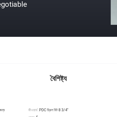
gotiable
বৈশিষ্ট্য
জন্য
কীওয়ার্ড:
PDC ড্রিল বিট 8 3/4"