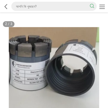
2
/
3