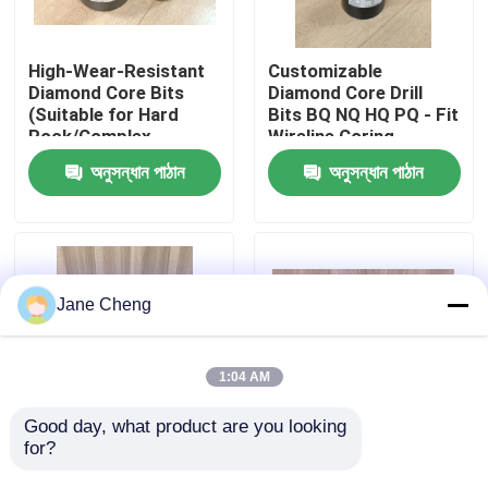
কারখানা ভ্রমণ
High-Wear-Resistant
Customizable
Diamond Core Bits
Diamond Core Drill
(Suitable for Hard
Bits BQ NQ HQ PQ - Fit
মান নিয়ন্ত্রণ
Rock/Complex
Wireline Coring
Formations)
System
অনুসন্ধান পাঠান
অনুসন্ধান পাঠান
খবর
মামলা
Jane Cheng
উদ্ধৃতির জন্য আবেদন
1:04 AM
ড্রিল রিগ মেশিন
Good day, what product are you looking 
for?
Mining Exploration
Geological Exploration
Diamond Core Bit
Diamond Core Drill
ওয়াটার ওয়েল ড্রিল রিগ