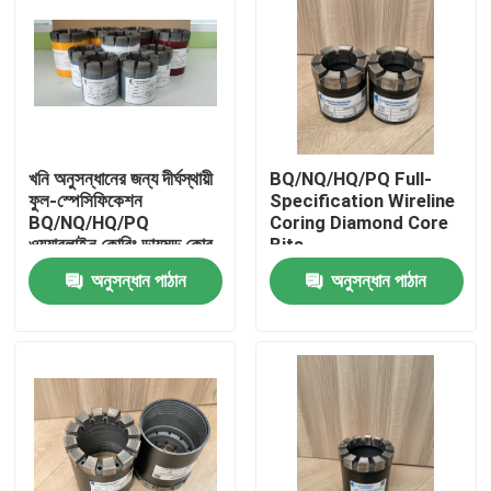
খনি অনুসন্ধানের জন্য দীর্ঘস্থায়ী
BQ/NQ/HQ/PQ Full-
ফুল-স্পেসিফিকেশন
Specification Wireline
BQ/NQ/HQ/PQ
Coring Diamond Core
ওয়্যারলাইন কোরিং ডায়মন্ড কোর
Bits
বিট
অনুসন্ধান পাঠান
অনুসন্ধান পাঠান
বাড়ি
পণ্য
আমাদের সম্পর্কে