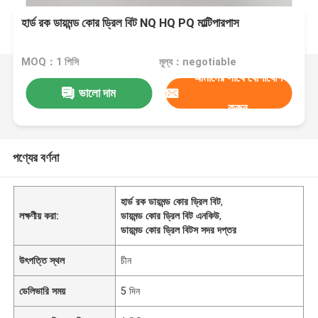
হার্ড রক ডায়মন্ড কোর ড্রিল বিট NQ HQ PQ মাল্টিপারপাস
MOQ：1 পিসি
মূল্য：negotiable
আমাদের সাথে যোগাযোগ
ভালো দাম
করুন
পণ্যের বর্ণনা
হার্ড রক ডায়মন্ড কোর ড্রিল বিট
,
লক্ষণীয় করা:
ডায়মন্ড কোর ড্রিল বিট এনকিউ
,
ডায়মন্ড কোর ড্রিল বিটস সদর দপ্তর
উৎপত্তি স্থল
চীন
ডেলিভারি সময়
5 দিন