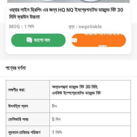
ওয়্যার লাইন ড্রিলিং এর জন্য HQ NQ ইমপ্রেগনটেড ডায়মন্ড বিট 30
মিমি ক্রাউন উচ্চতা
MOQ：1 পিসি
মূল্য：negotiable
আমাদের সাথে যোগাযোগ
ভালো দাম
করুন
পণ্যের বর্ণনা
অন্তঃসত্ত্বা ডায়মন্ড বিট 30 মিমি
,
লক্ষণীয় করা:
এনকিউ ইম্পেগ্রেনেটেড ডায়মন্ড বিট
উৎপত্তি স্থল
চীন
ডেলিভারি সময়
5 দিন
ন্যূনতম চাহিদার পরিমাণ
1 পিসি