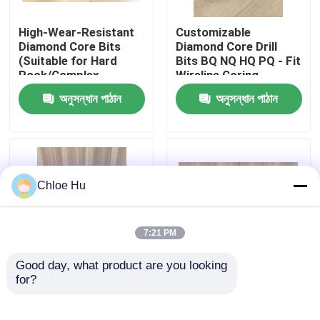
High-Wear-Resistant
Customizable
কারখানা ভ্রমণ
Diamond Core Bits
Diamond Core Drill
(Suitable for Hard
Bits BQ NQ HQ PQ - Fit
Rock/Complex
Wireline Coring
মান নিয়ন্ত্রণ
Formations)
System
অনুসন্ধান পাঠান
অনুসন্ধান পাঠান
খবর
মামলা
Chloe Hu
উদ্ধৃতির জন্য আবেদন
7:21 PM
Good day, what product are you looking 
ড্রিল রিগ মেশিন
for?
Mining Exploration
Geological Exploration
Diamond Core Bit
Diamond Core Drill
BQ/NQ/HQ/PQ for
Bits - BQ NQ HQ PQ
ওয়াটার ওয়েল ড্রিল রিগ