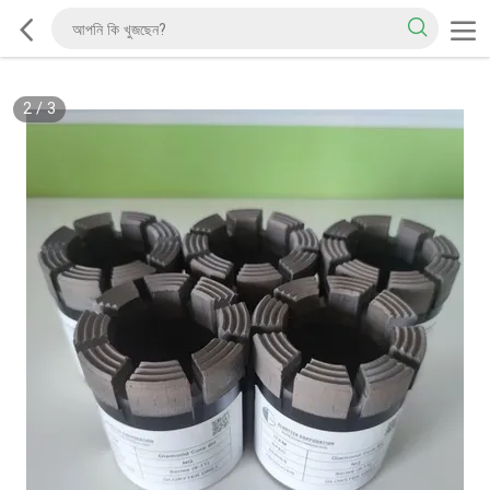
2
/
3