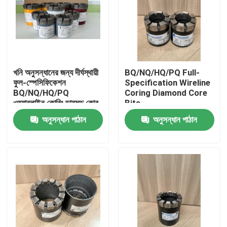
খনি অনুসন্ধানের জন্য দীর্ঘস্থায়ী
BQ/NQ/HQ/PQ Full-
ফুল-স্পেসিফিকেশন
Specification Wireline
BQ/NQ/HQ/PQ
Coring Diamond Core
ওয়্যারলাইন কোরিং ডায়মন্ড কোর
Bits
বিট
অনুসন্ধান পাঠান
অনুসন্ধান পাঠান
বাড়ি
পণ্য
আমাদের সম্পর্কে