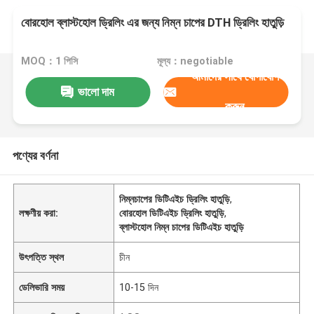
বোরহোল ব্লাস্টহোল ড্রিলিং এর জন্য নিম্ন চাপের DTH ড্রিলিং হাতুড়ি
MOQ：1 পিসি
মূল্য：negotiable
আমাদের সাথে যোগাযোগ
ভালো দাম
করুন
পণ্যের বর্ণনা
নিম্নচাপের ডিটিএইচ ড্রিলিং হাতুড়ি
,
লক্ষণীয় করা:
বোরহোল ডিটিএইচ ড্রিলিং হাতুড়ি
,
ব্লাস্টহোল নিম্ন চাপের ডিটিএইচ হাতুড়ি
উৎপত্তি স্থল
চীন
ডেলিভারি সময়
10-15 দিন