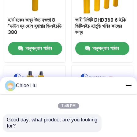
কারখানা ভ্রমণ
হার্ড রকের জন্য উচ্চ দক্ষতা 8
ভারী ডিউটি DHD360 6 ইঞ্চি
"ডাউন দ্য হোল হ্যামার ডিএইচডি
ডিটিএইচ হাতুড়ি খনির কাজের
380
জন্য
মান নিয়ন্ত্রণ
অনুসন্ধান পাঠান
অনুসন্ধান পাঠান
খবর
মামলা
Chloe Hu
উদ্ধৃতির জন্য আবেদন
7:45 PM
ড্রিল রিগ মেশিন
Good day, what product are you looking 
for?
উচ্চ চাপ 6" DHD360 ডাউন
জ্বালানি দক্ষ 6 "ডিএইচডি 360
দ্য হোল হ্যামার ব্লাস্টিং
ডাউন হোল হ্যামার ড্রিলিং
ওয়াটার ওয়েল ড্রিল রিগ