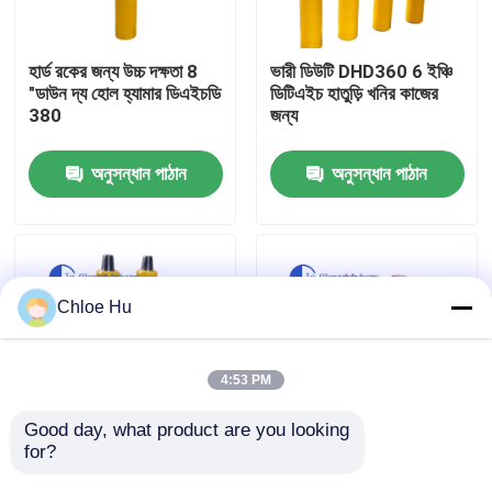
কারখানা ভ্রমণ
হার্ড রকের জন্য উচ্চ দক্ষতা 8
ভারী ডিউটি DHD360 6 ইঞ্চি
"ডাউন দ্য হোল হ্যামার ডিএইচডি
ডিটিএইচ হাতুড়ি খনির কাজের
380
জন্য
মান নিয়ন্ত্রণ
অনুসন্ধান পাঠান
অনুসন্ধান পাঠান
খবর
মামলা
Chloe Hu
উদ্ধৃতির জন্য আবেদন
4:53 PM
ড্রিল রিগ মেশিন
Good day, what product are you looking 
for?
উচ্চ চাপ 6" DHD360 ডাউন
জ্বালানি দক্ষ 6 "ডিএইচডি 360
দ্য হোল হ্যামার ব্লাস্টিং
ডাউন হোল হ্যামার ড্রিলিং
ওয়াটার ওয়েল ড্রিল রিগ