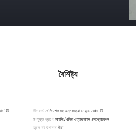
বৈশিষ্ট্য
োর বিট
কীওয়ার্ড:
রেমিং শেল সহ অন্তঃসত্ত্বা ডায়মন্ড কোর বিট
উপযুক্ত প্রকল্প:
মাইনিং/খনিজ ওয়্যারলাইন এক্সপ্লোরেশন
ড্রিল বিট উপাদান:
হীরা