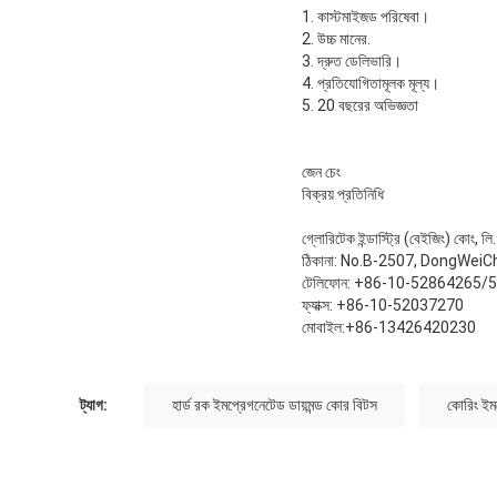
1. কাস্টমাইজড পরিষেবা।
2. উচ্চ মানের.
3. দ্রুত ডেলিভারি।
4. প্রতিযোগিতামূলক মূল্য।
5. 20 বছরের অভিজ্ঞতা
জেন চেং
বিক্রয় প্রতিনিধি
গ্লোরিটেক ইন্ডাস্ট্রি (বেইজিং) কোং, লি.
ঠিকানা: No.B-2507, DongWeiC
টেলিফোন: +86-10-52864265/
ফ্যাক্স: +86-10-52037270
মোবাইল:+86-13426420230
ট্যাগ:
হার্ড রক ইমপ্রেগনেটেড ডায়মন্ড কোর বিটস
কোরিং ইমপ