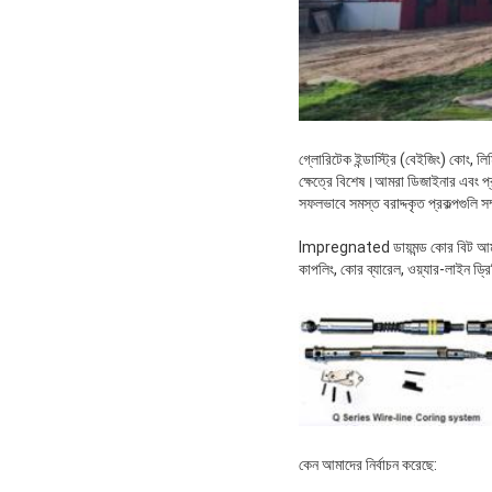
গ্লোরিটেক ইন্ডাস্ট্রি (বেইজিং) কোং, লি
ক্ষেত্রে বিশেষ।আমরা ডিজাইনার এবং প্রক
সফলভাবে সমস্ত বরাদ্দকৃত প্রকল্পগুলি সম
Impregnated ডায়মন্ড কোর বিট আমাদে
কাপলিং, কোর ব্যারেল, ওয়্যার-লাইন ড্রিল
কেন আমাদের নির্বাচন করেছে: