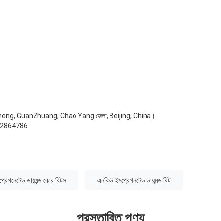
heng, GuanZhuang, Chao Yang জেলা, Beijing, China।
52864786
্রেগনেটেড ডায়মন্ড কোর বিটস
এনকিউ ইমপ্রেগনটেড ডায়মন্ড বিট
প্রস্তাবিত পণ্য