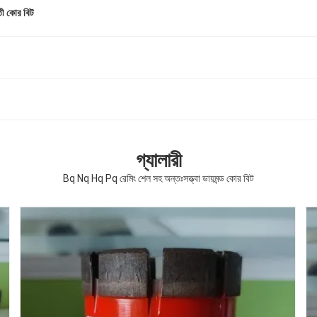
ী কোর বিট
গ্যালারী
Bq Nq Hq Pq রেমিং শেল সহ অন্তঃসত্ত্বা ডায়মন্ড কোর বিট