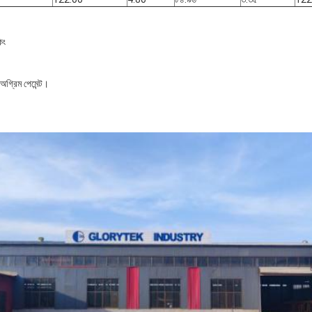
িং
গ্রিম পেমেন্ট।