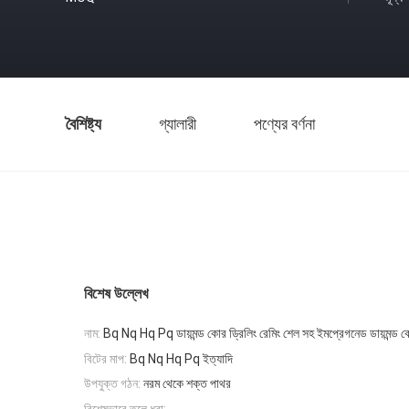
বৈশিষ্ট্য
গ্যালারী
পণ্যের বর্ণনা
বিশেষ উল্লেখ
নাম:
Bq Nq Hq Pq ডায়মন্ড কোর ড্রিলিং রেমিং শেল সহ ইমপ্রেগনেড ডায়মন্ড ক
বিটের মাপ:
Bq Nq Hq Pq ইত্যাদি
উপযুক্ত গঠন:
নরম থেকে শক্ত পাথর