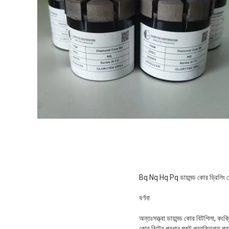
Bq Nq Hq Pq ডায়মন্ড কোর ড্রিলিং রে
বর্ণনা
অন্তঃসত্ত্বা ডায়মন্ড কোর বিট
শিলা, কংক্র
কোর বিটের প্রধান মুকুট প্রযুক্তিগত পর