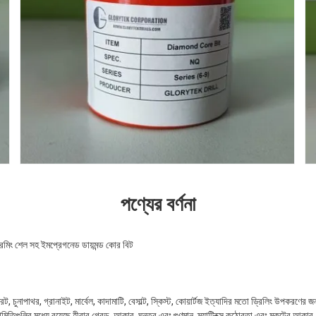
পণ্যের বর্ণনা
মিং শেল সহ ইমপ্রেগনেড ডায়মন্ড কোর বিট
িট, চুনাপাথর, গ্রানাইট, মার্বেল, কাদামাটি, বেসাল্ট, স্কিস্ট, কোয়ার্টজ ইত্যাদির মতো ড্রিলিং উপকরণের জ
ামিতিগুলির মধ্যে রয়েছে হীরার গ্রেড, আকার, ঘনত্ব এবং গুণমান, ম্যাট্রিক্স কঠোরতা এবং মুকুটের আকার