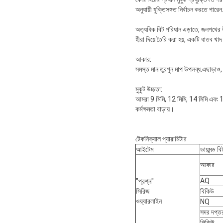
অনুযায়ী যুক্তিসঙ্গত নির্বাচন করতে পারেন
অত্যধিক বিট পরিধান এড়াতে, জলপথের উ
হীরা দিয়ে তৈরি করা হয়, একটি ধাতব খা
আকার:
সমস্ত মান তুরপুন মাপ উপলব্ধ.এছাড়াও
মুকুট উচ্চতা:
আমরা 9 ​​মিমি, 12 মিমি, 14 মিমি এবং
কর্মক্ষমতা বাড়ায়।
টেকনিক্যাল প্যারামিটার
আইটেম
ডায়মন্ড বি
আকার
AQ
"প্রশ্ন"
সিরিজ
বিকিউ
ওয়্যারলাইন
NQ
সদর দপ্ত
পিকিউ