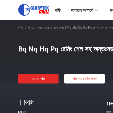
বাড়ি
আমাদের সম্পর্কে
পণ
বাড়ি
/
পণ্য
/
অন্তঃসত্ত্বা ডায়মন্ড কোর বিট
/
Bq Nq Hq Pq রেমিং শেল সহ অন্তঃস
Bq Nq Hq Pq রেমিং শেল সহ অন্তঃসত্ত্বা
ভালো দাম
আমাদের মেইল ​​করুন
1 পিসি
ne
MOQ
মূল্য