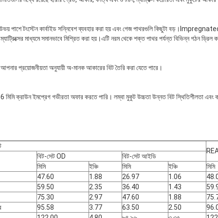
.
ভয় পাশে টংস্টেন কার্বাইড সন্নিবেশ ব্যবহার করা হয় এবং গেজ পাথরগুলি কিছুটা বড়।Impregnated ড
দ ম্যাট্রিক্সের মাধ্যমে সমানভাবে মিশ্রিত করা হয়।এটি নরম থেকে শক্ত পাথর পর্যন্ত বিভিন্ন গঠন ড্রিল
, আপনার প্রয়োজনীয়তা অনুযায়ী অ-মানক আকারের বিট তৈরি করা যেতে পারে।
 16 মিমি ক্রাউন ইমপ্রেগ গভীরতা অফার করতে পারি। লম্বা মুকুট উচ্চতা উন্নত বিট স্থিতিশীলতা এবং 
ট
REA
বিট-সেট OD
বিট-সেট আইডি
মিমি
ইঞ্চি
মিমি
ইঞ্চি
মিমি
47.60
1.88
26.97
1.06
48.
59.50
2.35
36.40
1.43
59.
75.30
2.97
47.60
1.88
75.
র
95.58
3.77
63.50
2.50
96.
122.00
4.80
৮৪.৯৬
৩.৩৫
122