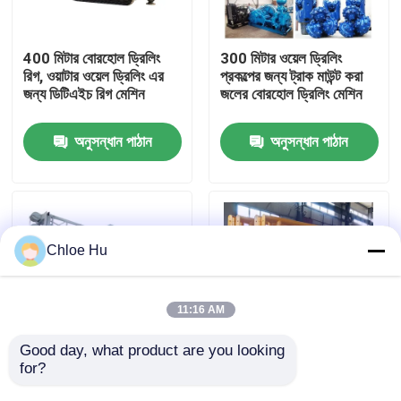
কারখানা ভ্রমণ
400 মিটার বোরহোল ড্রিলিং
300 মিটার ওয়েল ড্রিলিং
রিগ, ওয়াটার ওয়েল ড্রিলিং এর
প্রকল্পের জন্য ট্রাক মাউন্ট করা
জন্য ডিটিএইচ রিগ মেশিন
জলের বোরহোল ড্রিলিং মেশিন
মান নিয়ন্ত্রণ
অনুসন্ধান পাঠান
অনুসন্ধান পাঠান
খবর
মামলা
Chloe Hu
উদ্ধৃতির জন্য আবেদন
11:16 AM
ড্রিল রিগ মেশিন
Good day, what product are you looking 
for?
DF300 6*4 বোরহোল ড্রিলিং
250m হার্ড রক পোর্টেবল
রিগ ট্রাকের ধরন ডিজেল ইঞ্জিন
ওয়াটার ওয়েল ড্রিলিং রিগ মেশিন
ওয়াটার ওয়েল ড্রিল রিগ