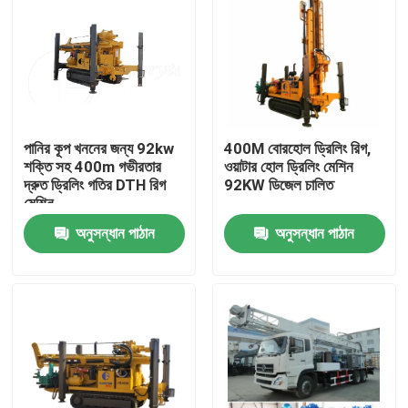
পানির কূপ খননের জন্য 92kw
400M বোরহোল ড্রিলিং রিগ,
শক্তি সহ 400m গভীরতার
ওয়াটার হোল ড্রিলিং মেশিন
দ্রুত ড্রিলিং গতির DTH রিগ
92KW ডিজেল চালিত
মেশিন
অনুসন্ধান পাঠান
অনুসন্ধান পাঠান
বাড়ি
পণ্য
আমাদের সম্পর্কে