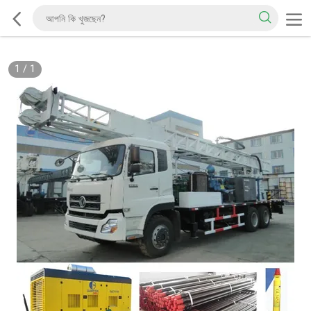
1
/
1