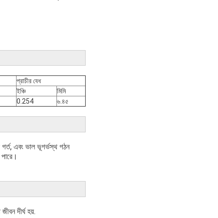
প্রাচীর বেধ
ইঞ্চি
মিমি
0.254
৬.৪৫
ন গর্ত, এবং ভাল ভূগর্ভস্থ গঠন
তে পারে।
জীবন দীর্ঘ হয়.