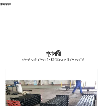
ল ড্রিল রড
গ্যালারী
এপিআই ওয়াটার জিওথার্মাল 89 মিমি ওয়েল ড্রিলিং রডস সিই