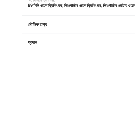
বিশেষভাবে তুলে ধরা:
,
,
89 মিমি ওয়েল ড্রিলিং রড
জিওথার্মাল ওয়েল ড্রিলিং রড
জিওথার্মাল ওয়াটার ওয়ে
মৌলিক তথ্য
প্রদান