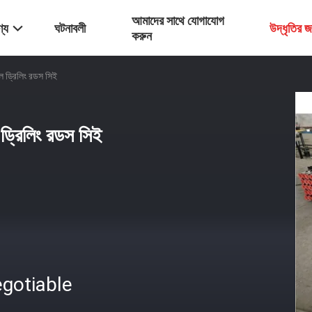
আমাদের সাথে যোগাযোগ
্য
ঘটনাবলী
উদ্ধৃতির 
করুন
ল ড্রিলিং রডস সিই
 ড্রিলিং রডস সিই
gotiable