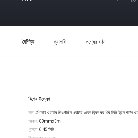
বৈশিষ্ট্য
গ্যালারী
পণ্যের বর্ণনা
বিশেষ উল্লেখ
নাম:
এপিআই ওয়াটার জিওথার্মাল ওয়াটার ওয়েল ড্রিল রড 89 মিমি ড্রিল পাইপ ওয়
আকার:
89mmx3m
পুরুত্ব:
6.45 মিমি