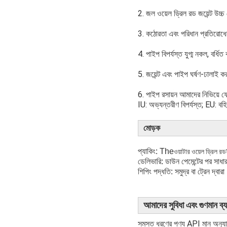
2. জল ওয়েল ড্রিল রড জয়েন্ট উচ্চ
3. কঠোরতা এবং পরিধান প্রতিরোধের স
4. পাইপ বিপর্যস্ত যুগ্ম নকল, বর্ধ
5. জয়েন্ট এবং পাইপ ঘর্ষণ-ঢালাই করা
6. পাইপ রসায়ন আমাদের নিভিয়ে ফেল
IU: অভ্যন্তরীণ বিপর্যস্ত; EU: বহি
মোড়ক
প্যাকিং: The
ওয়াটার ওয়েল ড্রিল রড
ডেলিভারি: ডাউন পেমেন্টের পর সা
শিপিং পদ্ধতি: সমুদ্র বা ট্রেন দ্বার
আমাদের সুবিধা এবং গুণমান ব্
সমস্ত ধরণের পণ্য API মান অনুযায়ী