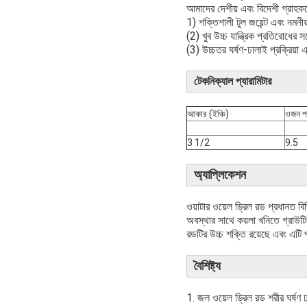
আমাদের দেশীয় এবং বিদেশী গ্রাহকদে
1) শক্তিশালী টুল জয়েন্ট এবং নমনী
(2) খুব উচ্চ যান্ত্রিক প্রতিরোধের সঙ
(3) উচ্চতর ঘর্ষণ-ঢালাই প্রক্রিয়া
টেকনিক্যাল প্যারামিটার
আকার (ইঞ্চি)
ওজন প
3 1/2
9.5
অ্যাপ্লিকেশন
ওয়াটার ওয়েল ড্রিল রড প্রধানত বিভ
অবস্থার সাথে কয়লা খনিতে গ্রাউটিং 
রডটির উচ্চ শক্তি রয়েছে এবং এটি 
বৈশিষ্ট্য
1. জল ওয়েল ড্রিল রড শরীর ঘর্ষণ ঢাল