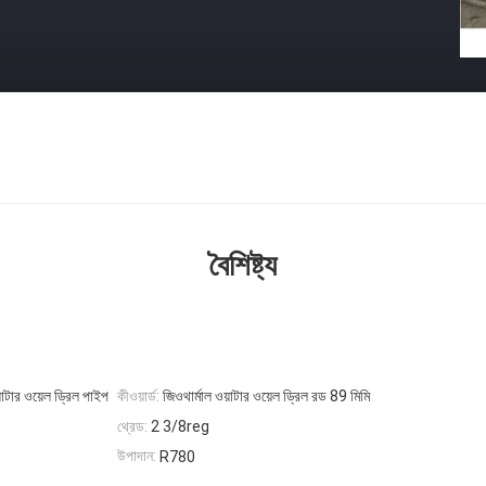
বৈশিষ্ট্য
াটার ওয়েল ড্রিল পাইপ
কীওয়ার্ড:
জিওথার্মাল ওয়াটার ওয়েল ড্রিল রড 89 মিমি
থ্রেড:
2 3/8reg
উপাদান:
R780