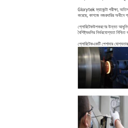
Glorytek ম্যাজেন্টা পরীক্ষা, অতিস্
করেছে, কাগজে নজরদারির অধীনে প্রতি
গ্লোরিটেক
উপকরণের উন্নত আধুনিক প
বৈশিষ্ট্যগুলির নির্ভরযোগ্যতা নিশ্চিত 
গ্লোরিটেক
একটি পেশাদার যোগ্যতা