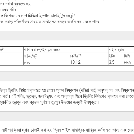
র দ্বারা ব্যবহৃত হয়.
য় মধ্য শরীর।
্গে বিশেষভাবে তাপ চিকিত্সা ইস্পাত ঢালাই টুল জয়েন্ট.
 এবং জোড় পরিদর্শনের মাধ্যমে সর্বোত্তম ঘনত্ব অর্জন করা যেতে পারে
দবী
গণনা করা প্লেইন-এন্ড ওজন
বাইরে ব্যাস
পাউন্ড/ফুট
কেজি/মি
ইঞ্চি
মিমি
৮.৮১
13.12
3.5
৮৮.৯
িন্ন ড্রিলিং নির্মাণে ব্যবহৃত হয় যেমন গ্যাস নিষ্কাশন (খনির) গর্ত, অনুসন্ধান এবং নিষ্কাশ
গর্ত।এটি খনির, ভূতত্ত্ব, জলবিদ্যুৎ এবং অন্যান্য শিল্পে ড্রিলিং নির্মাণেও ব্যবহার করা যে
প্রচলিত তুরপুন এবং প্রভাব ঘূর্ণমান তুরপুন উভয়ের জন্যই উপযুক্ত।
াই প্রক্রিয়া দ্বারা ঢালাই করা হয়, ড্রিল পাইপ সামগ্রিক যান্ত্রিক কর্মক্ষমতা ভাল, এবং সেবা 