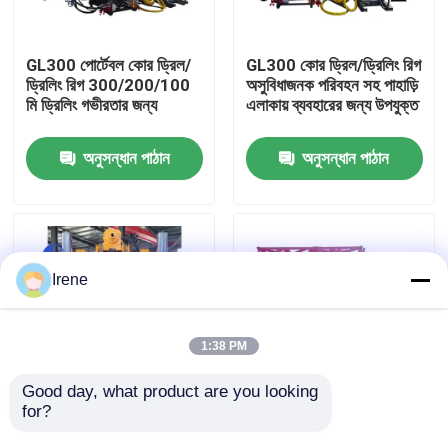
কারখানা ভ্রমণ
GL300 পোর্টেবল কোর ড্রিল/
GL300 কোর ড্রিল/ড্রিলিং রিগ
ড্রিলিং রিগ 300/200/100
অসুবিধাজনক পরিবহন সহ পাহাড়ি
মি ড্রিলিং গভীরতার জন্য
এলাকায় ব্যবহারের জন্য উপযুক্ত
মান নিয়ন্ত্রণ
অনুসন্ধান পাঠান
অনুসন্ধান পাঠান
খবর
মামলা
Irene
উদ্ধৃতির জন্য আবেদন
1:38 PM
ড্রিল রিগ মেশিন
Good day, what product are you looking 
for?
GDL-350 HQ NQ PQ
XY-4 700m ডিপ রক ওয়েল
ক্রলার ড্রিলিং মেশিন ভূতাত্ত্বিক
ড্রিলিং মেশিন স্টিল ক্রলার
ওয়াটার ওয়েল ড্রিল রিগ