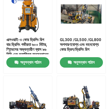
এক্সওয়াই-৩ কোর ড্রিলিং রিগ
GL300 /GL500 /GL800
যার ড্রিলিং গভীরতা ৬০০ মিটার,
অপসারণযোগ্য এবং বহনযোগ্য
স্পিন্ডলের অভ্যন্তরীণ ব্যাস ৯৬
কোর ড্রিল/ড্রিলিং রিগ
মিমি এবং ভূতাত্ত্বিক অনুসন্ধানের
জন্য ৩০০০ কেজি উত্তোলন
অনুসন্ধান পাঠান
অনুসন্ধান পাঠান
ক্ষমতা
বাড়ি
পণ্য
আমাদের সম্পর্কে