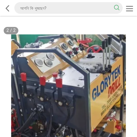
2
/
2