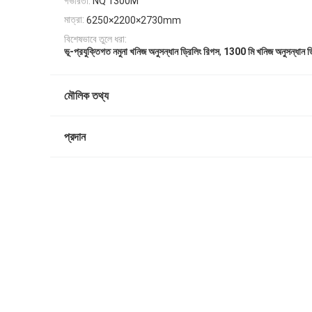
গভীরতা:
NQ 1300M
মাত্রা:
6250×2200×2730mm
বিশেষভাবে তুলে ধরা:
,
ভূ-প্রযুক্তিগত নমুনা খনিজ অনুসন্ধান ড্রিলিং রিগস
1300 মি খনিজ অনুসন্ধান ড্
মৌলিক তথ্য
প্রদান