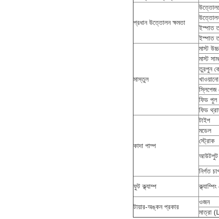
উত্তোল
উত্তোল
প্রধান উত্তোলন ক্ষমতা
ইস্পাত ত
ইস্পাত তা
মাস্ট উচ্
মাস্ট সাম
তুরপুন 
মাস্তুল
খাওয়ানো
স্লিপেজ 
ফিড পুল
ফিড থ্রাস
টাইপ
মডেল
স্ট্রোক
কাদা পাম্প
আউটপুট
নির্গত চা
ফুট ক্ল্যাম্প
ক্ল্যাম্পি
ওজন
টায়ার-অঙ্কন প্রকার
মাত্রা 