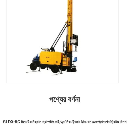
পণ্যের বর্ণনা
GLDX-5C জিওটেকনিক্যাল স্যাম্পলিং হাইড্রোলিক ট্রেলার মিনারেল এক্সপ্লোরেশন ড্রিলিং রিগস