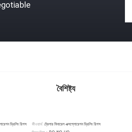
gotiable
বৈশিষ্ট্য
োরেশন ড্রিলিং রিগস
কীওয়ার্ড:
ট্রেলার মিনারেল এক্সপ্লোরেশন ড্রিলিং রিগস