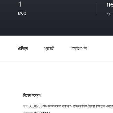
1
ne
MOQ
মূল্য
বৈশিষ্ট্য
গ্যালারী
পণ্যের বর্ণনা
বিশেষ উল্লেখ
নাম:
GLDX-5C জিওটেকনিক্যাল স্যাম্পলিং হাইড্রোলিক ট্রেলার মিনারেল এক্সপ্ল