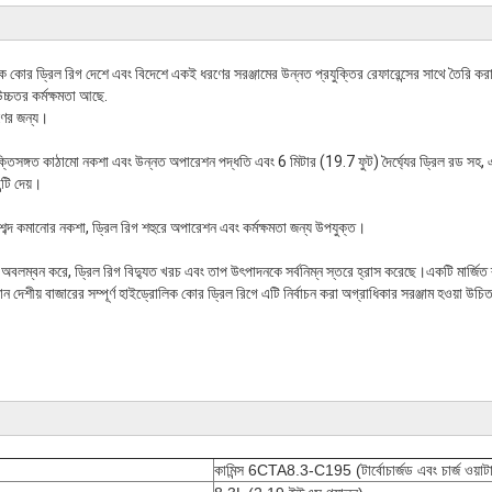
র ড্রিল রিগ দেশে এবং বিদেশে একই ধরণের সরঞ্জামের উন্নত প্রযুক্তির রেফারেন্সের সাথে তৈরি কর
চ্চতর কর্মক্ষমতা আছে.
ণের জন্য।
 যুক্তিসঙ্গত কাঠামো নকশা এবং উন্নত অপারেশন পদ্ধতি এবং 6 মিটার (19.7 ফুট) দৈর্ঘ্যের ড্রিল রড সহ, 
্টি দেয়।
 শব্দ কমানোর নকশা, ড্রিল রিগ শহুরে অপারেশন এবং কর্মক্ষমতা জন্য উপযুক্ত।
বলম্বন করে, ড্রিল রিগ বিদ্যুত খরচ এবং তাপ উৎপাদনকে সর্বনিম্ন স্তরে হ্রাস করেছে।একটি মার্জিত রূ
ন দেশীয় বাজারের সম্পূর্ণ হাইড্রোলিক কোর ড্রিল রিগে এটি নির্বাচন করা অগ্রাধিকার সরঞ্জাম হওয়া উচ
কামিন্স 6CTA8.3-C195 (টার্বোচার্জড এবং চার্জ ওয়াট