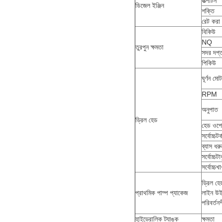
উত্পাটন
ডিজেল ইঞ্জিন
শক্তি
রেট করা 
বিকিউ
NQ
তুরপুন ক্ষমতা
সদর দপ্
পিকিউ
ঘূর্ণন মো
RPM
অনুপাত
ড্রিল হেড
হেড ওপে
সর্বোচ্চটর্
ব্যাস ধরু
সর্বোচ্চ
সর্বোচ্চ
ড্রিল হে
প্রাথমিক পাম্প প্যাকেজ
লাইন উইঞ
পরিবর্তনশ
হাইড্রোলিক ট্যাঙ্ক
ক্ষমতা