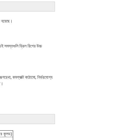
া হয়েছে।
এই সমস্তগুলি ড্রিল রিগের উচ্চ
পরেখা, কমপ্যাক্ট কাঠামো, নির্ভরযোগ্য
িত।
ার কুলড)