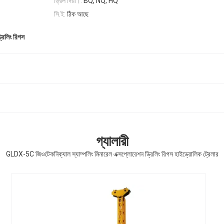
ড্রিল দিয়া।:
BQ, NQ, HQ
সি.ই:
ঠিক আছে
রিলিং রিগস
গ্যালারী
GLDX-5C জিওটেকনিক্যাল স্যাম্পলিং মিনারেল এক্সপ্লোরেশন ড্রিলিং রিগস হাইড্রোলিক ট্রেলার