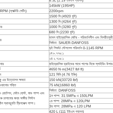
8.3L (2.19 ইউএস গ্যালন)
145kW (195HP)
RPM (ফ্যাক্টরি সেটিং)
2200rpm
1500 মি (4920 ফুট)
1300 মি (4264 ফুট)
তর
1000 মি (3280 ফুট)
680 মি (2230 ফুট)
ডাবল হাইড্রোলিক মোটর - পরিবর্তনশীল এবং বিপরীতমুখী
টর
নির্মাতা: SAUER-DANFOSS
দুই শিফট/ স্টেপলেস পরিবর্তন 0-1145 RPM
১ম ৮.৭৭৬:১
২য় ২.৭১৬:১
নার
হাইড্রোলিক ড্রাইভের সাথে পাশের দিকে স্লাইডিং উপায়
ক
4650 N·m(3427 lbf·ft)
ন
121 মিমি (4.76 ইঞ্চি)
টাকু এর উত্তোলন ক্ষমতা
150 kN(33720 lbf)
খাওয়ানোর শক্তি
75 kN(16860 lbf)
নির্মাতা: DANFOSS
ড রোটেশন, মেইন হোস্ট, মাড পাম্প এবং
1ম পাম্প: 31.5MPa এ 150LPM
্চ চালানোর জন্য অক্ষীয় পিস্টন
২য় পাম্প: 28MPa এ 120LPM
ীল স্থানচ্যুতি ট্রিপলেক্স পাম্প।
3য় পাম্প: 28MPa এ 120 LPM
420 L (111 ইউএস গ্যালন)