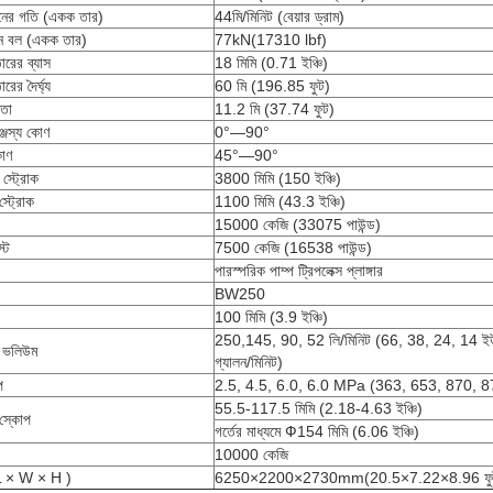
নের গতি (একক তার)
44মি/মিনিট (বেয়ার ড্রাম)
ন বল (একক তার)
77kN(17310 lbf)
ারের ব্যাস
18 মিমি (0.71 ইঞ্চি)
রের দৈর্ঘ্য
60 মি (196.85 ফুট)
চতা
11.2 মি (37.74 ফুট)
ঞ্জস্য কোণ
0°—90°
কোণ
45°—90°
 স্ট্রোক
3800 মিমি (150 ইঞ্চি)
স্ট্রোক
1100 মিমি (43.3 ইঞ্চি)
15000 কেজি (33075 পাউন্ড)
্ট
7500 কেজি (16538 পাউন্ড)
পারস্পরিক পাম্প ট্রিপলেক্স প্লাঙ্গার
BW250
100 মিমি (3.9 ইঞ্চি)
250,145, 90, 52 লি/মিনিট (66, 38, 24, 14 
 ভলিউম
গ্যালন/মিনিট)
প
2.5, 4.5, 6.0, 6.0 MPa (363, 653, 870, 8
55.5-117.5 মিমি (2.18-4.63 ইঞ্চি)
ং স্কোপ
গর্তের মাধ্যমে Ф154 মিমি (6.06 ইঞ্চি)
10000 কেজি
(L × W × H )
6250×2200×2730mm(20.5×7.22×8.96 ফু