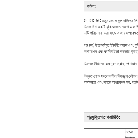
বর্ণনা:
GLDX-5C নতুন মডেল ফুল হাইড্রোলিক কো
ড্রিল রিগ একটি যুক্তিসঙ্গত নকশা এবং উ
এটি পরিচালনা করা সহজ এবং রক্ষণাবেক্ষ
বড় টর্ক, উচ্চ শক্তি ইউনিট বরাদ্দ এবং
অপারেশন এবং কার্যকারিতা দক্ষতার গ্যারান
ডিজেল ইঞ্জিনের কম দূষণ স্রাব, পেশাদার
উন্নত লোড সংবেদনশীল নিয়ন্ত্রণ কৌশল অ
কর্মক্ষমতা এবং সহজে অপারেশন সহ, বর্তমা
প্রযুক্তিগত পরামিতি:
মডেল