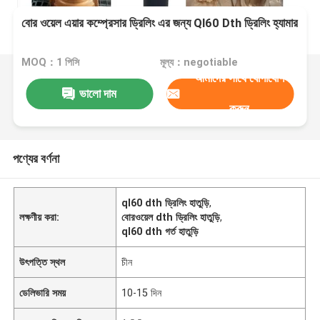
বোর ওয়েল এয়ার কম্প্রেসার ড্রিলিং এর জন্য Ql60 Dth ড্রিলিং হ্যামার
MOQ：1 পিসি
মূল্য：negotiable
আমাদের সাথে যোগাযোগ
ভালো দাম
করুন
পণ্যের বর্ণনা
ql60 dth ড্রিলিং হাতুড়ি
,
লক্ষণীয় করা:
বোরওয়েল dth ড্রিলিং হাতুড়ি
,
ql60 dth গর্ত হাতুড়ি
উৎপত্তি স্থল
চীন
ডেলিভারি সময়
10-15 দিন