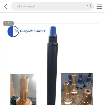
1
/
1