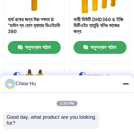
কারখানা ভ্রমণ
হার্ড রকের জন্য উচ্চ দক্ষতা 8
ভারী ডিউটি DHD360 6 ইঞ্চি
"ডাউন দ্য হোল হ্যামার ডিএইচডি
ডিটিএইচ হাতুড়ি খনির কাজের
380
জন্য
মান নিয়ন্ত্রণ
অনুসন্ধান পাঠান
অনুসন্ধান পাঠান
খবর
মামলা
Chloe Hu
উদ্ধৃতির জন্য আবেদন
2:30 PM
ড্রিল রিগ মেশিন
Good day, what product are you looking 
for?
উচ্চ চাপ 6" DHD360 ডাউন
জ্বালানি দক্ষ 6 "ডিএইচডি 360
দ্য হোল হ্যামার ব্লাস্টিং
ডাউন হোল হ্যামার ড্রিলিং
ওয়াটার ওয়েল ড্রিল রিগ