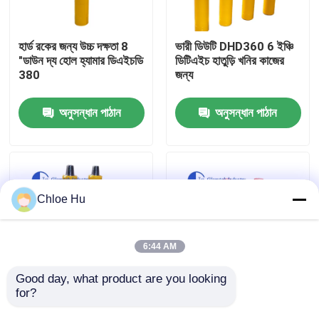
কারখানা ভ্রমণ
হার্ড রকের জন্য উচ্চ দক্ষতা 8
ভারী ডিউটি DHD360 6 ইঞ্চি
"ডাউন দ্য হোল হ্যামার ডিএইচডি
ডিটিএইচ হাতুড়ি খনির কাজের
380
জন্য
মান নিয়ন্ত্রণ
অনুসন্ধান পাঠান
অনুসন্ধান পাঠান
খবর
মামলা
Chloe Hu
উদ্ধৃতির জন্য আবেদন
6:44 AM
ড্রিল রিগ মেশিন
Good day, what product are you looking 
for?
উচ্চ চাপ 6" DHD360 ডাউন
জ্বালানি দক্ষ 6 "ডিএইচডি 360
দ্য হোল হ্যামার ব্লাস্টিং
ডাউন হোল হ্যামার ড্রিলিং
ওয়াটার ওয়েল ড্রিল রিগ