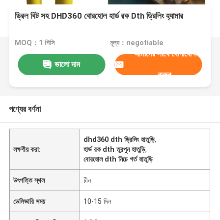
ড্রিল বিট সহ DHD360 বোরহোল হার্ড রক Dth ড্রিলিং হ্যামার
MOQ：1 পিসি
মূল্য：negotiable
আমাদের সাথে যোগাযোগ
ভালো দাম
করুন
পণ্যের বর্ণনা
dhd360 dth ড্রিলিং হাতুড়ি
,
লক্ষণীয় করা:
হার্ড রক dth তুরপুন হাতুড়ি
,
বোরহোল dth নিচে গর্ত হাতুড়ি
উৎপত্তি স্থল
চীন
ডেলিভারি সময়
10-15 দিন