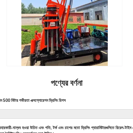
পণ্যের বর্ণনা
রেশন 500 মিটার গভীরতা এক্সপ্লোরেশন ড্রিলিং রিগস
 ব্যবহারকারী-বান্ধব হওয়া উচিত এবং গতি, টর্ক এবং চাপের মতো ড্রিলিং প্যারামিটারগুলিতে রিয়েল-ট