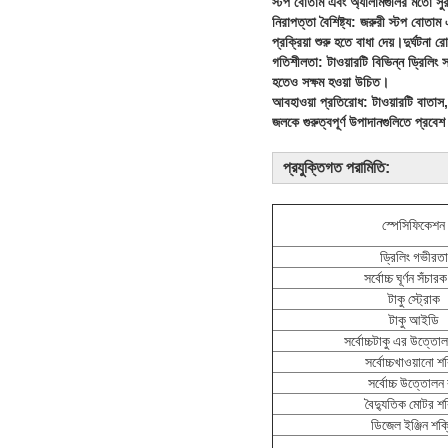
স্টপ বোতাম এবং অ্যালার্মগুলির মতো সুরক
নিরাপত্তা বৈশিষ্ট্য: জরুরী স্টপ বোতাম 
প্রক্রিয়া শুরু হতে বাধা দেয়।দুর্ঘটনা
গতিশীলতা: টাওয়ারটি বিভিন্ন ড্রিলি
হতেও সক্ষম হওয়া উচিত।
আবহাওয়া প্রতিরোধ: টাওয়ারটি বাতাস
জলকে গুরুত্বপূর্ণ উপাদানগুলিতে প্রবে
প্রযুক্তিগত পরামিতি:
স্পেসিফিকেশন
ড্রিলিং গভীরতা
সর্বোচ্চ ঘূর্ণন সঁচার
টাকু স্ট্রোক
টাকু আইডি
সর্বোচ্চটাকু এর উত্তোল
সর্বোচ্চখাওয়ানো শ
সর্বোচ্চ উত্তোলন
বৈদ্যুতিক মোটর শক
ডিজেল ইঞ্জিন শক্