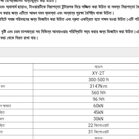
্ষা বৈশিষ্ট্যগুলিও অন্তর্ভুক্ত করা উচিত।
এবং অ্যালার্ম ছাড়াও, টাওয়ারটিকে নিরাপত্তা ইন্টারলক দিয়ে সজ্জিত করা উচিত যা সমস্ত নিরাপত্তা বৈশিষ্
 রোধ করার জন্য এটিতে আগুন দমন ব্যবস্থা এবং অন্যান্য সুরক্ষা বৈশিষ্ট্য থাকা উচিত।
ং সাইটে সহজ পরিবহনের জন্য ডিজাইন করা উচিত এবং দ্রুত একত্রিত হতে সক্ষম হওয়া উচিত।এটি পরিব
, বৃষ্টি এবং চরম তাপমাত্রা সহ বিভিন্ন আবহাওয়ার পরিস্থিতি সহ্য করার জন্য ডিজাইন করা উচিত
শ করা থেকে বিরত রাখা যায়।
মডেল
XY-2T
300-500 মি
ক বল
3147N·m
560 মিমি
96 মিমি
ন ক্ষমতা
60kN
ক্তি
45kN
 বল
30kN
্তি
22 কিলোওয়াট
তি
31 কিলোওয়াট
মডেল