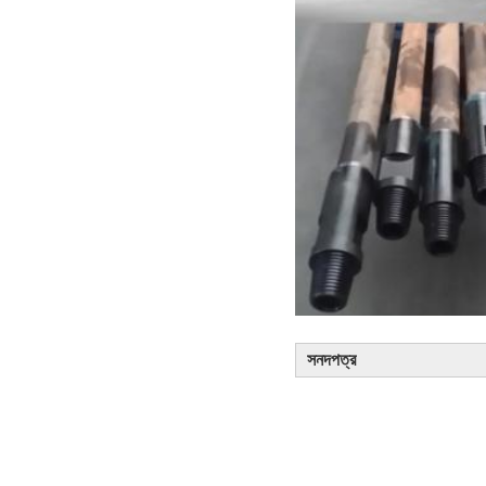
সনদপত্র