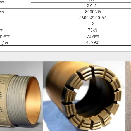
েশন
XY-2T
্চতা
8000 মিমি
3600×2100 মিমি
2
লোড
75kN
্মের লোড
70 কেজি
পূর্ণ কোণ
45°-90°